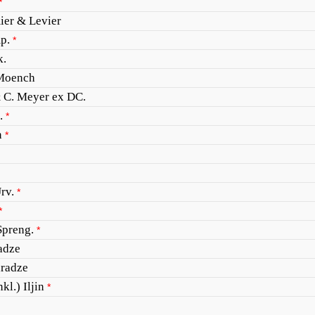
*
er & Levier
p.
*
k.
Moench
& C. Meyer ex DC.
.
*
n
*
rv.
*
*
Spreng.
*
adze
radze
kl.) Iljin
*