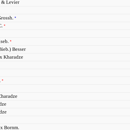
 & Levier
Grossh.
*
C.
*
iseb.
*
Bieb.) Besser
ex Kharadze
.
*
Charadze
dze
dze
 ex Bornm.