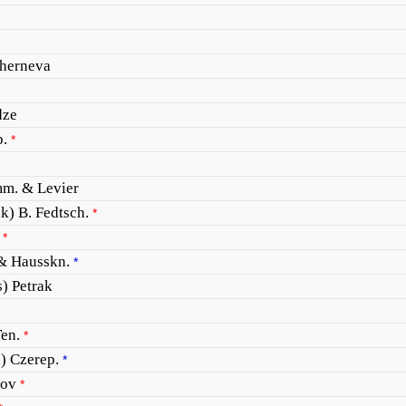
herneva
dze
b.
*
m. & Levier
k) B. Fedtsch.
*
*
 & Hausskn.
*
) Petrak
Ten.
*
) Czerep.
*
lov
*