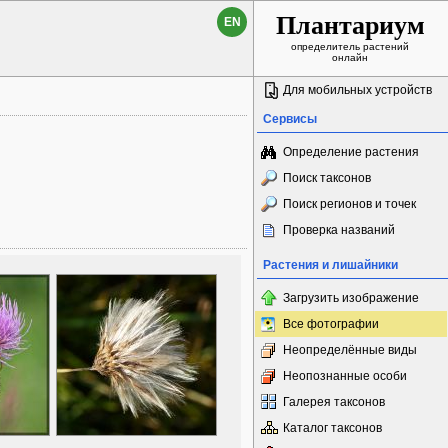
Плантариум
EN
определитель растений
онлайн
Для мобильных устройств
Сервисы
Определение растения
Поиск таксонов
Поиск регионов и точек
Проверка названий
Растения и лишайники
Загрузить изображение
Все фотографии
Неопределённые виды
Неопознанные особи
Галерея таксонов
Каталог таксонов