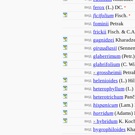
вид
ferox
(L.) DC.
*
вид
ficifolium
Fisch.
*
вид
fominii
Petrak
вид
frickii
Fisch. & C.A
вид
gagnidzei
Kharadz
вид
giraudiasii
(Sennen
вид
glaberrimum
(Petr.)
вид
glabrifolium
(C. Wi
вид
grossheimii
Petra
×
вид
helenioides
(L.) Hil
вид
heterophyllum
(L.)
вид
heterotrichum
Panč
вид
hispanicum
(Lam.)
вид
horridum
(Adams) P
вид
hybridum
K. Koc
×
вид
hygrophiloides
Kha