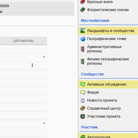
Красные книги
rsium
Флористические списки
як
Местообитания
Ландшафты и сообщества
Географические точки
субтаксоны
Административные
регионы
•
Физико-географические
регионы
1
Сообщество
Активные обсуждения
Форум
Новости проекта
Справочный центр
Участники проекта
•
Участник
Авторизация