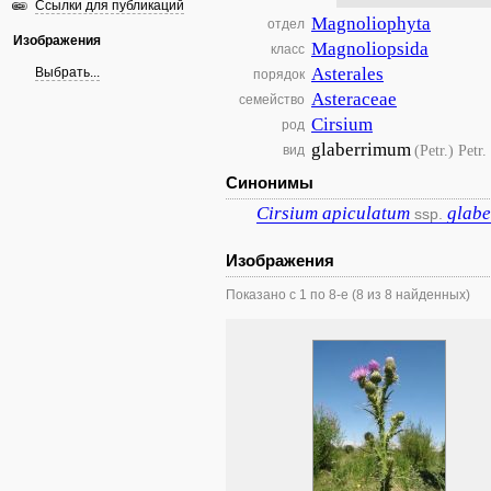
Ссылки для публикаций
Magnoliophyta
отдел
Изображения
Magnoliopsida
класс
Asterales
Выбрать...
порядок
Asteraceae
семейство
Cirsium
род
glaberrimum
(Petr.) Petr.
вид
Синонимы
Cirsium
apiculatum
glab
ssp.
Изображения
Показано с 1 по 8-е (8 из 8 найденных)