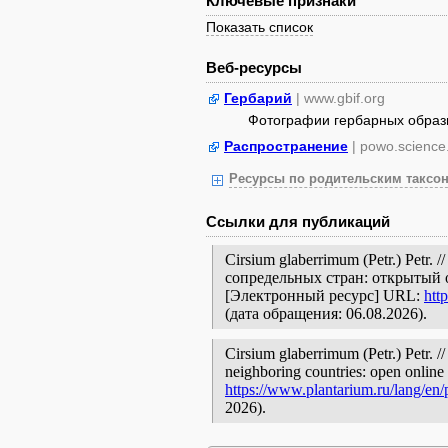
Ключевые признаки
Показать список
Веб-ресурсы
Гербарий
| www.gbif.org
Фотографии гербарных образ
Распространение
| powo.science
Ресурсы по родительским таксон
Ссылки для публикаций
Cirsium glaberrimum (Petr.) Petr
сопредельных стран: открытый 
[Электронный ресурс] URL:
htt
(дата обращения: 06.08.2026).
Cirsium glaberrimum (Petr.) Petr. /
neighboring countries: open online 
https://www.plantarium.ru/lang/en
2026).