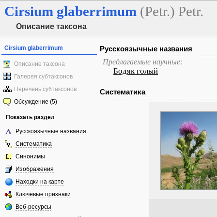
Cirsium
glaberrimum
(Petr.) Petr.
Описание таксона
Cirsium glaberrimum
Русскоязычные названия
Предлагаемые научные:
Описание таксона
Бодяк голый
Галерея субтаксонов
Перечень субтаксонов
Систематика
Обсуждение (5)
Показать раздел
Русскоязычные названия
Систематика
Синонимы
Изображения
Находки на карте
Ключевые признаки
Веб-ресурсы