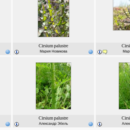
Cirsium
palustre
Cirs
Мария Новикова
Мар
Cirsium
palustre
Cirs
Александр Эбель
Алек