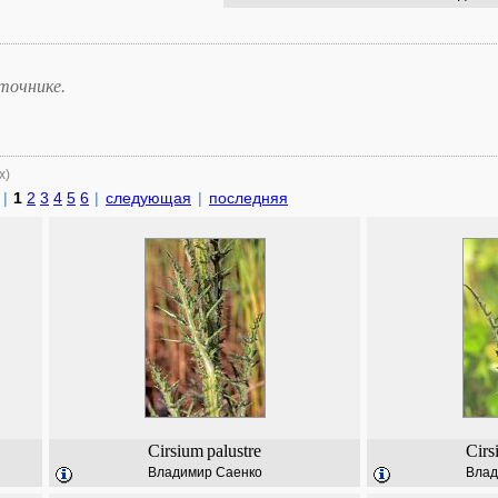
точнике.
х)
|
1
2
3
4
5
6
|
следующая
|
последняя
Cirsium
palustre
Cirs
Владимир Саенко
Влад