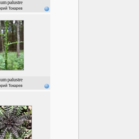
ium
palustre
орий Токарев
ium
palustre
орий Токарев