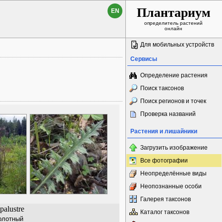
Плантариум
EN
определитель растений
онлайн
Для мобильных устройств
Сервисы
Определение растения
Поиск таксонов
Поиск регионов и точек
Проверка названий
Растения и лишайники
Загрузить изображение
Все фотографии
Неопределённые виды
Неопознанные особи
Галерея таксонов
palustre
Каталог таксонов
олотный