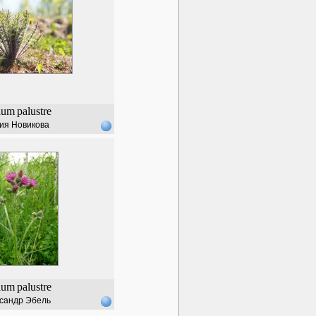
ium
palustre
ия Новикова
ium
palustre
сандр Эбель