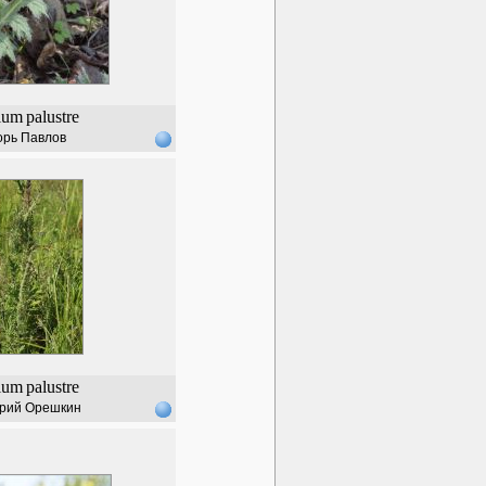
ium
palustre
орь Павлов
ium
palustre
рий Орешкин