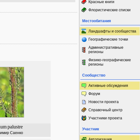
Красные книги
Флористические списки
Местообитания
Ландшафты и сообщества
Географические точки
Административные
регионы
Физико-географические
регионы
Сообщество
Активные обсуждения
Форум
Новости проекта
Справочный центр
Участники проекта
ium
palustre
Участник
имир Саенко
Авторизация