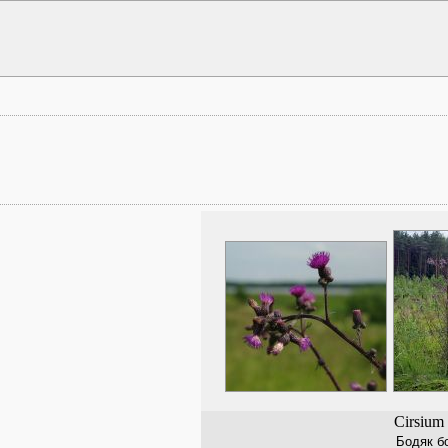
Cirsium 
Бодяк б