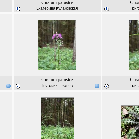
Cirsium
palustre
Cirs
Екатерина Кулаковская
Григ
Cirsium
palustre
Cirs
Григорий Токарев
Григ