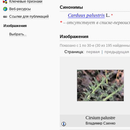
Ключевые признаки
Синонимы
Веб-ресурсы
Carduus
palustris
L.
*
Ссылки для публикаций
*
– отсутствует в списке-первоис
Изображения
Выбрать...
Изображения
Показано с 1 по 30-е (30 из 195 найденны
Страница:
первая
|
предыдущая
Cirsium
palustre
Владимир Саенко