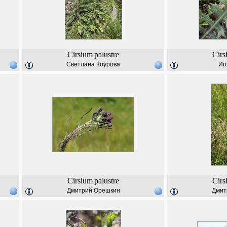
Cirsium
palustre
Cirs
Светлана Коурова
Иг
Cirsium
palustre
Cirs
Дмитрий Орешкин
Дмит