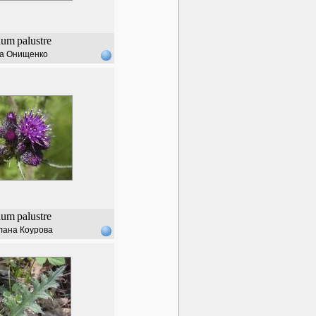
ium
palustre
а Онищенко
ium
palustre
лана Коурова