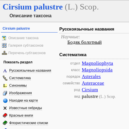
Cirsium
palustre
(L.) Scop.
Описание таксона
Cirsium palustre
Русскоязычные названия
Научные:
Описание таксона
Бодяк болотный
Галерея субтаксонов
Перечень субтаксонов
Систематика
Показать раздел
Magnoliophyta
отдел
Magnoliopsida
класс
Русскоязычные названия
Asterales
порядок
Систематика
Asteraceae
семейство
Синонимы
Cirsium
род
Изображения
palustre
(L.) Scop.
вид
Находки на карте
Известные гибриды
Красные книги
Флористические списки