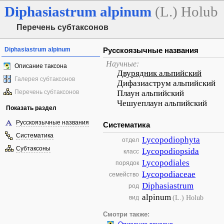
Diphasiastrum
alpinum
(L.) Holub
Перечень субтаксонов
Diphasiastrum alpinum
Русскоязычные названия
Научные:
Описание таксона
Двурядник альпийский
Галерея субтаксонов
Дифазиаструм альпийский
Перечень субтаксонов
Плаун альпийский
Чешуеплаун альпийский
Показать раздел
Русскоязычные названия
Систематика
Систематика
Lycopodiophyta
отдел
Субтаксоны
Lycopodiopsida
класс
Lycopodiales
порядок
Lycopodiaceae
семейство
Diphasiastrum
род
alpinum
(L.) Holub
вид
Смотри также: