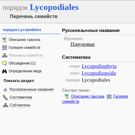
Lycopodiales
порядок
Перечень семейств
порядок Lycopodiales
Русскоязычные названия
Научные:
Описание таксона
Плауновые
Галерея семейств
Перечень семейств
Систематика
Обсуждение (1)
Lycopodiophyta
отдел
Определение вида
Lycopodiopsida
класс
Lycopodiales
порядок
Показать раздел
Русскоязычные названия
Смотри также:
Описание таксона
Галерея
Систематика
семейств
Субтаксоны