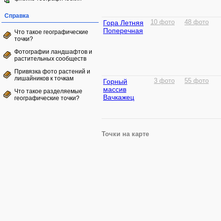
Справка
Гора Летняя
10 фото
48 фото
Поперечная
Что такое географические
точки?
Фотографии ландшафтов и
растительных сообществ
Привязка фото растений и
лишайников к точкам
Горный
3 фото
55 фото
массив
Что такое разделяемые
Вачкажец
географические точки?
Точки на карте