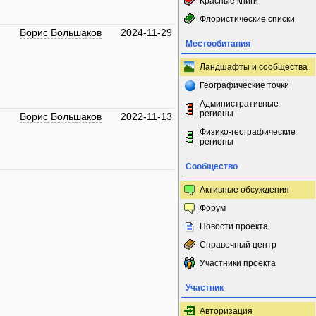
Красные книги
Флористические списки
Борис Большаков
2024-11-29
Местообитания
Ландшафты и сообщества
Географические точки
Административные
регионы
Борис Большаков
2022-11-13
Физико-географические
регионы
Сообщество
Активные обсуждения
Форум
Новости проекта
Справочный центр
Участники проекта
Участник
Авторизация