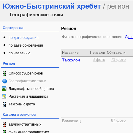
Южно-Быстринский хребет
/ регион
Географические точки
Сортировка
Регион
Физико-географическое положение:
Даль
по дате создания
по дате обновления
Название
Пейзажи
Обитатели
по названию
Тахколоч
8 фото
71 фото
Регион
Список субрегионов
Географические точки
Ландшафты и сообщества
Растения и лишайники
Таксоны с фото
Каталоги регионов
Вачкажец
87 фото
административных
физико-географических