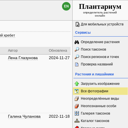
Плантариум
EN
определитель растений
онлайн
Для мобильных устройств
Сервисы
й хребет
Определение растения
Поиск таксонов
Автор
Обновлена
Поиск регионов и точек
Лена Глазунова
2024-11-27
Проверка названий
Растения и лишайники
Загрузить изображение
Все фотографии
Неопределённые виды
Неопознанные особи
Галерея таксонов
Галина Чуланова
2022-11-18
Каталог таксонов