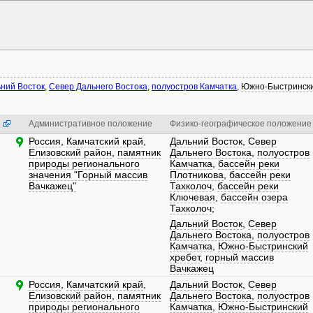
ний Восток
,
Север Дальнего Востока
,
полуостров Камчатка
,
Южно-Быстрински
Административное положение
Физико-географическое положение
Россия
,
Камчатский край
,
Дальний Восток
,
Север
Елизовский район
,
памятник
Дальнего Востока
,
полуостров
природы регионального
Камчатка
,
бассейн реки
значения "Горный массив
Плотникова
,
бассейн реки
Вачкажец"
Тахколоч
,
бассейн реки
Ключевая
,
бассейн озера
Тахколоч
;
Дальний Восток
,
Север
Дальнего Востока
,
полуостров
Камчатка
,
Южно-Быстринский
хребет
,
горный массив
Вачкажец
Россия
,
Камчатский край
,
Дальний Восток
,
Север
Елизовский район
,
памятник
Дальнего Востока
,
полуостров
природы регионального
Камчатка
,
Южно-Быстринский