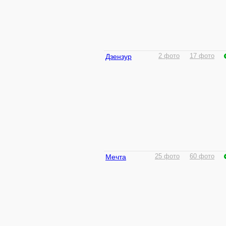
Дзензур
2 фото
17 фото
Мечта
25 фото
60 фото