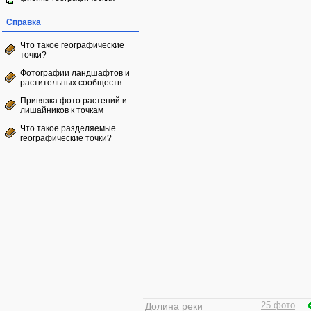
Справка
Что такое географические
точки?
Фотографии ландшафтов и
растительных сообществ
Привязка фото растений и
лишайников к точкам
Что такое разделяемые
географические точки?
Долина реки
25 фото