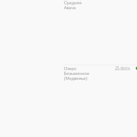
Средняя
Авача
Озеро
25 фото
Безымянное
(Медвежье)