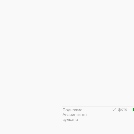
Подножие
54 фото
Авачинского
вулкана