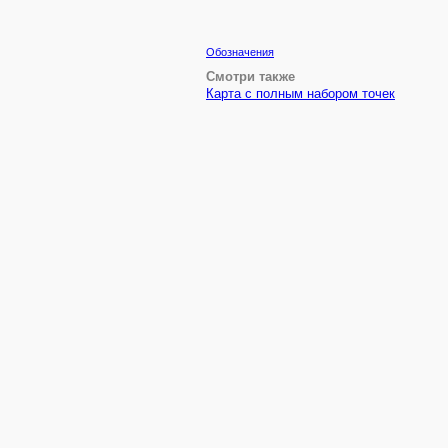
Обозначения
Смотри также
Карта с полным набором точек