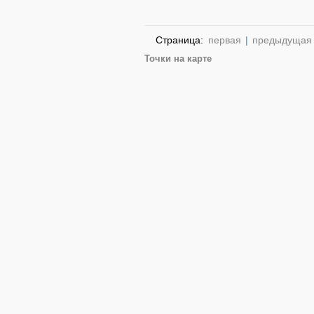
Страница:
первая
|
предыдущая
Точки на карте