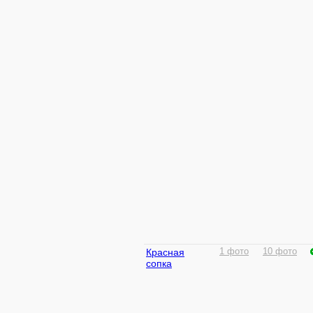
Красная
1 фото
10 фото
сопка