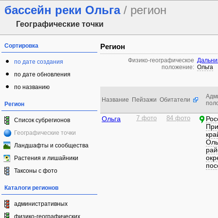
бассейн реки Ольга
/ регион
Географические точки
Сортировка
Регион
Физико-географическое
Дальни
по дате создания
положение:
Ольга
по дате обновления
по названию
Адм
Название
Пейзажи
Обитатели
пол
Регион
Ольга
7 фото
84 фото
Рос
Список субрегионов
При
Географические точки
кра
Оль
Ландшафты и сообщества
рай
окр
Растения и лишайники
пос
Таксоны с фото
Каталоги регионов
административных
физико-географических