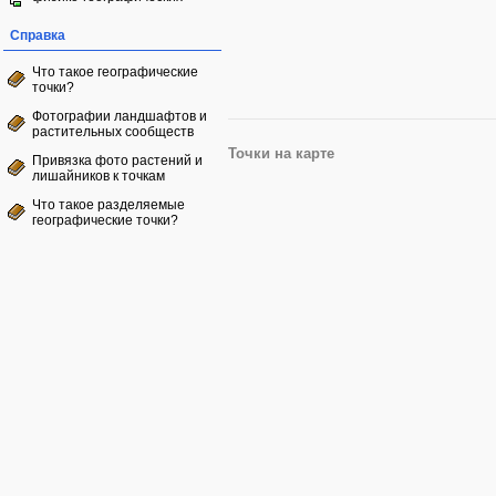
Справка
Что такое географические
точки?
Фотографии ландшафтов и
растительных сообществ
Точки на карте
Привязка фото растений и
лишайников к точкам
Что такое разделяемые
географические точки?