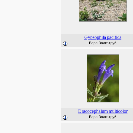
Gypsophila
pacifica
Вера Волкотруб
Dracocephalum
multicolor
Вера Волкотруб