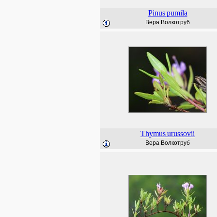
Pinus
pumila
Вера Волкотруб
Thymus
urussovii
Вера Волкотруб