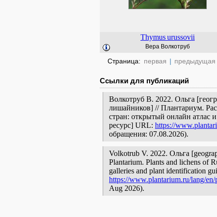
Thymus
urussovii
Вера Волкотруб
Страница:
первая
|
предыдущая
Ссылки для публикаций
Волкотруб В. 2022. Ольга [геог
лишайников] // Плантариум. Ра
стран: открытый онлайн атлас 
ресурс] URL:
https://www.plantar
обращения: 07.08.2026).
Volkotrub V. 2022. Ольга [geographi
Plantarium. Plants and lichens of R
galleries and plant identification g
https://www.plantarium.ru/lang/en/
Aug 2026).