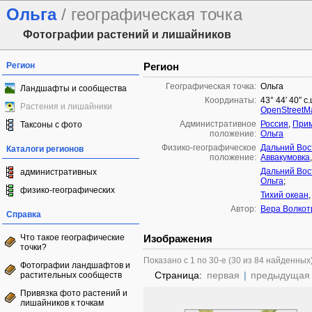
Ольга
/ географическая точка
Фотографии растений и лишайников
Регион
Регион
Географическая точка:
Ольга
Ландшафты и сообщества
Координаты:
43° 44′ 40″ с
Растения и лишайники
OpenStreetM
Административное
Россия
,
Прим
Таксоны с фото
положение:
Ольга
Физико-географическое
Дальний Вос
Каталоги регионов
положение:
Аввакумовка
Дальний Вос
административных
Ольга
;
физико-географических
Тихий океан
Автор:
Вера Волкот
Справка
Что такое географические
Изображения
точки?
Показано с 1 по 30-е (30 из 84 найденных
Фотографии ландшафтов и
Страница:
первая
|
предыдущая
растительных сообществ
Привязка фото растений и
лишайников к точкам