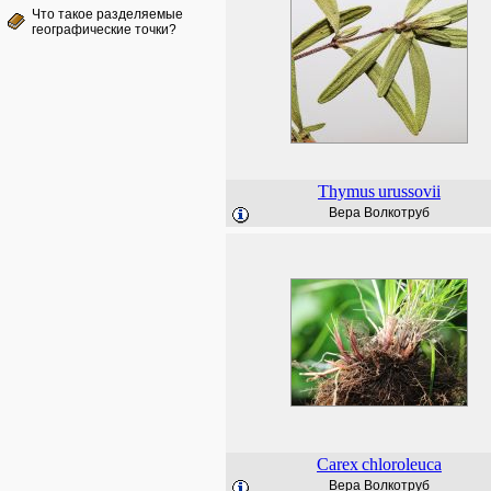
Что такое разделяемые
географические точки?
Thymus
urussovii
Вера Волкотруб
Carex
chloroleuca
Вера Волкотруб