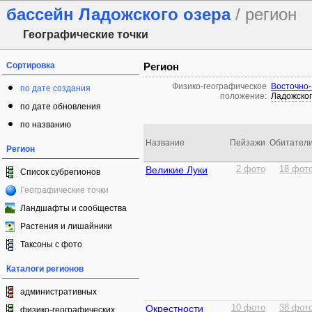
бассейн Ладожского озера
/ регион
Географические точки
Сортировка
Регион
Физико-географическое
Восточно-
по дате создания
положение:
Ладожског
по дате обновления
по названию
Название
Пейзажи
Обитател
Регион
Великие Луки
2 фото
18 фот
Список субрегионов
Географические точки
Ландшафты и сообщества
Растения и лишайники
Таксоны с фото
Каталоги регионов
административных
Окрестности
10 фото
38 фот
физико-географических