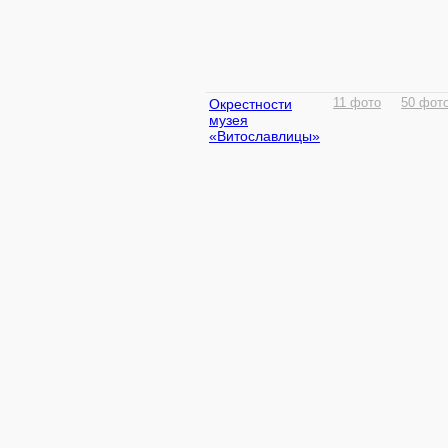
Окрестности
11 фото
50 фот
музея
«Витославлицы»