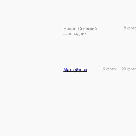
Нижне-Свирский
8 фот
заповедник
Матвейково
9 фото
29 фот