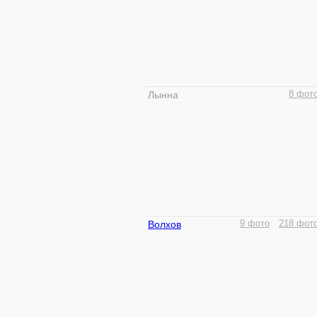
Лынна
8 фот
Волхов
9 фото
218 фот