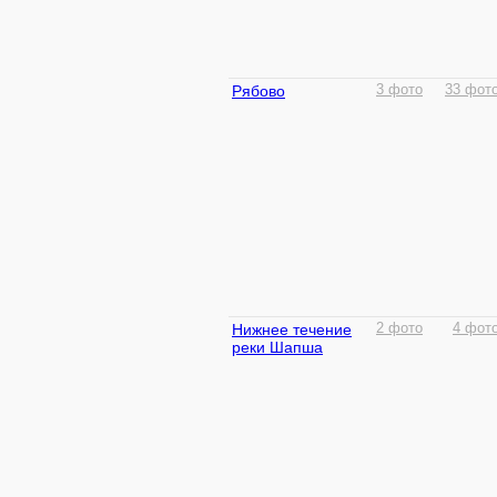
Рябово
3 фото
33 фот
Нижнее течение
2 фото
4 фот
реки Шапша