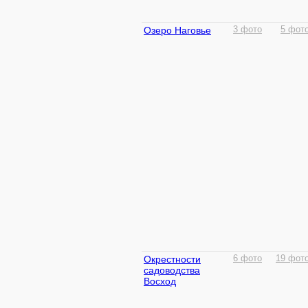
Озеро Наговье
3 фото
5 фот
Окрестности
6 фото
19 фот
садоводства
Восход