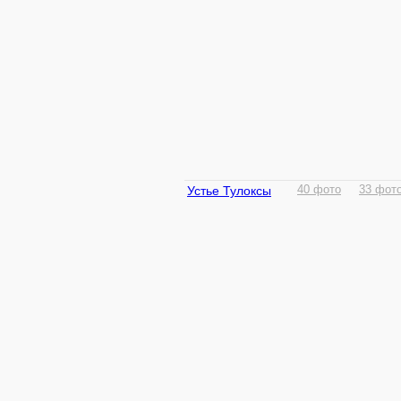
Устье Тулоксы
40 фото
33 фот