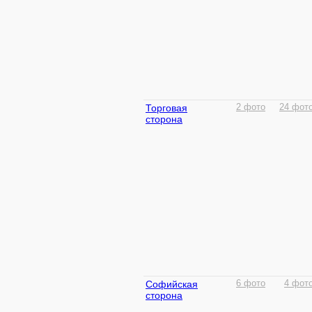
Торговая
2 фото
24 фот
сторона
Софийская
6 фото
4 фот
сторона