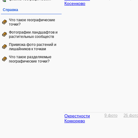
Косенково
Справка
Что такое географические
точки?
Фотографии ландшафтов и
растительных сообществ
Привязка фото растений и
лишайников к точкам
Что такое разделяемые
географические точки?
Окрестности
9 фото
26 фот
Коккорево