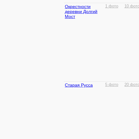
Окрестности
1 фото
10 фот
деревни Долгий
Мост
Старая Русса
5 фото
20 фот