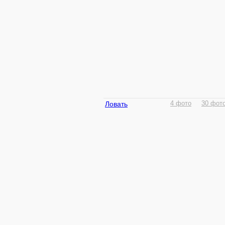
Ловать
4 фото
30 фот