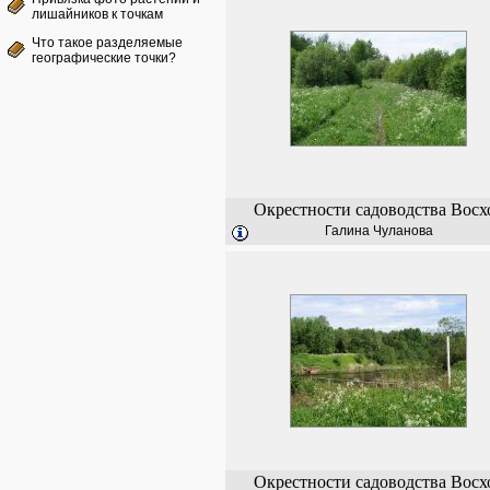
лишайников к точкам
Что такое разделяемые
географические точки?
Окрестности садоводства Восх
Галина Чуланова
Окрестности садоводства Восх