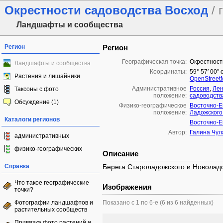
Окрестности садоводства Восход
/
Ландшафты и сообщества
Регион
Регион
Географическая точка:
Окрестност
Ландшафты и сообщества
Координаты:
59° 57′ 00″ 
Растения и лишайники
OpenStreet
Административное
Россия
,
Лен
Таксоны с фото
положение:
садоводств
Обсуждение (1)
Физико-географическое
Восточно-Е
положение:
Ладожского
Каталоги регионов
Восточно-Е
Автор:
Галина Чул
административных
физико-географических
Описание
Справка
Берега Староладожского и Новоладо
Что такое географические
Изображения
точки?
Фотографии ландшафтов и
Показано с 1 по 6-е (6 из 6 найденных)
растительных сообществ
Привязка фото растений и