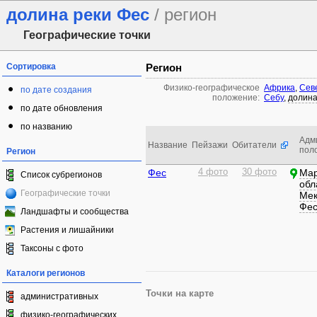
долина реки Фес
/ регион
Географические точки
Сортировка
Регион
Физико-географическое
Африка
,
Сев
по дате создания
положение:
Себу
,
долина
по дате обновления
по названию
Адм
Название
Пейзажи
Обитатели
пол
Регион
Фес
4 фото
30 фото
Мар
Список субрегионов
обл
Географические точки
Мек
Фе
Ландшафты и сообщества
Растения и лишайники
Таксоны с фото
Каталоги регионов
Точки на карте
административных
физико-географических