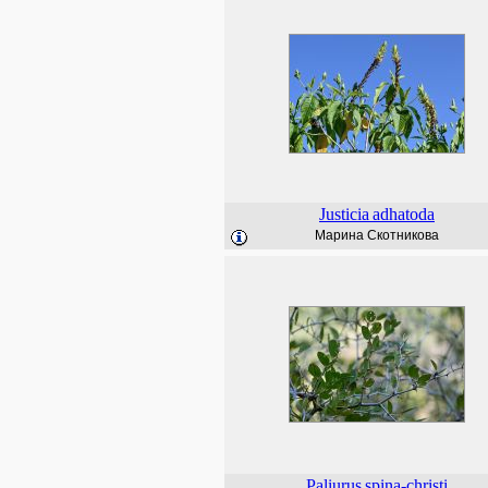
Justicia
adhatoda
Марина Скотникова
Paliurus
spina-christi