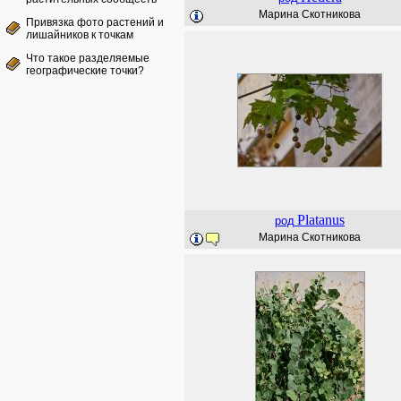
Марина Скотникова
Привязка фото растений и
лишайников к точкам
Что такое разделяемые
географические точки?
Platanus
род
Марина Скотникова