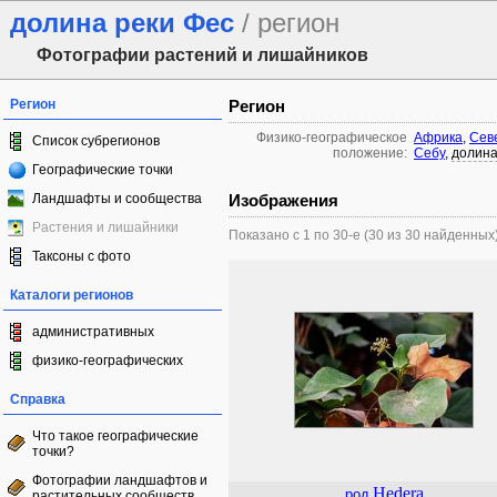
долина реки Фес
/ регион
Фотографии растений и лишайников
Регион
Регион
Физико-географическое
Африка
,
Сев
Список субрегионов
положение:
Себу
,
долина
Географические точки
Ландшафты и сообщества
Изображения
Растения и лишайники
Показано с 1 по 30-е (30 из 30 найденных
Таксоны с фото
Каталоги регионов
административных
физико-географических
Справка
Что такое географические
точки?
Фотографии ландшафтов и
Hedera
род
растительных сообществ