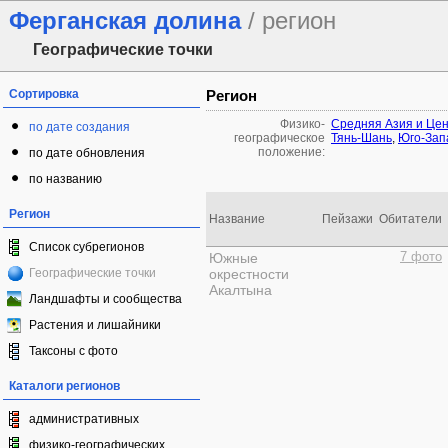
Ферганская долина
/ регион
Географические точки
Сортировка
Регион
Физико-
Средняя Азия и Це
по дате создания
географическое
Тянь-Шань
,
Юго-Зап
положение:
по дате обновления
по названию
Регион
Название
Пейзажи
Обитатели
Список субрегионов
Южные
7 фото
Географические точки
окрестности
Акалтына
Ландшафты и сообщества
Растения и лишайники
Таксоны с фото
Каталоги регионов
административных
физико-географических