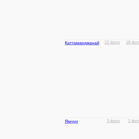
Каттамарджанай
22 фото
18 фот
Ямчун
3 фото
2 фот