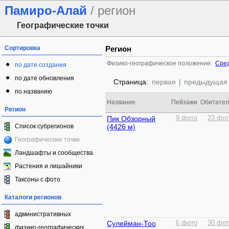
Памиро-Алай
/ регион
Географические точки
Сортировка
Регион
Физико-географическое положение:
Сред
по дате создания
по дате обновления
Страница:
первая
|
предыдущая
по названию
Название
Пейзажи
Обитател
Регион
Пик Обзорный
9 фото
23 фот
Список субрегионов
(4426 м)
Географические точки
Ландшафты и сообщества
Растения и лишайники
Таксоны с фото
Каталоги регионов
административных
Сулейман-Тоо
6 фото
30 фот
физико-географических