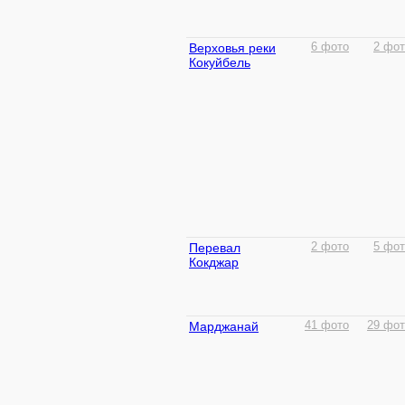
Верховья реки
6 фото
2 фот
Кокуйбель
Перевал
2 фото
5 фот
Кокджар
Марджанай
41 фото
29 фот