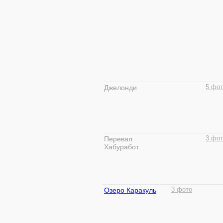
Джелонди
5 фот
Перевал
3 фот
Хабуработ
Озеро Каракуль
3 фото