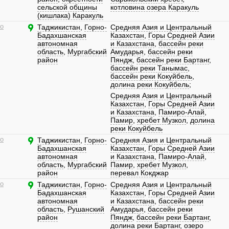
сельской общины
котловина озера Каракуль
(кишлака) Каракуль
о
Таджикистан
,
Горно-
Средняя Азия и Центральный
Бадахшанская
Казахстан
,
Горы Средней Азии
автономная
и Казахстана
,
бассейн реки
область
,
Мургабский
Амударья
,
бассейн реки
район
Пяндж
,
бассейн реки Бартанг
,
бассейн реки Танымас
,
бассейн реки Кокуйбель
,
долина реки Кокуйбель
;
Средняя Азия и Центральный
Казахстан
,
Горы Средней Азии
и Казахстана
,
Памиро-Алай
,
Памир
,
хребет Музкол
,
долина
реки Кокуйбель
о
Таджикистан
,
Горно-
Средняя Азия и Центральный
Бадахшанская
Казахстан
,
Горы Средней Азии
автономная
и Казахстана
,
Памиро-Алай
,
область
,
Мургабский
Памир
,
хребет Музкол
,
район
перевал Кокджар
о
Таджикистан
,
Горно-
Средняя Азия и Центральный
Бадахшанская
Казахстан
,
Горы Средней Азии
автономная
и Казахстана
,
бассейн реки
область
,
Рушанский
Амударья
,
бассейн реки
район
Пяндж
,
бассейн реки Бартанг
,
долина реки Бартанг
,
озеро