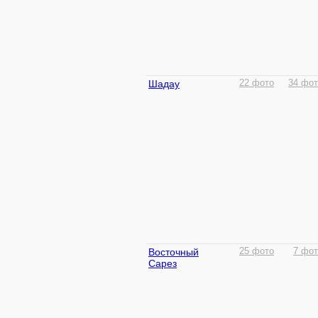
Шадау
22 фото
34 фот
Восточный
25 фото
7 фот
Сарез