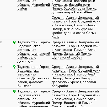
автономная
и Казахстана
,
бассейн реки
область
,
Мургабский
Амударья
,
бассейн реки
район
Пяндж
,
бассейн реки Памир
,
долина озера Сасык-Кёль
;
Средняя Азия и Центральный
Казахстан
,
Горы Средней Азии
и Казахстана
,
Памиро-Алай
,
Памир
,
Южно-Аличурский
хребет
,
долина озера Сасык-
Кёль
о
Таджикистан
,
Горно-
Средняя Азия и Центральный
Бадахшанская
Казахстан
,
Горы Средней Азии
автономная
и Казахстана
,
Памиро-Алай
,
область
,
Шугнанский
Памир
,
Западный Памир
,
район
,
село
Шугнанский хребет
Джелонди
о
Таджикистан
,
Горно-
Средняя Азия и Центральный
Бадахшанская
Казахстан
,
Горы Средней Азии
автономная
и Казахстана
,
Памиро-Алай
,
область
,
Дарвазский
Памир
,
Западный Памир
,
район
,
джамоат
Дарвазский хребет
,
перевал
Вишхарв
Хабуработ
Таджикистан
,
Горно-
Средняя Азия и Центральный
Бадахшанская
Казахстан
,
Горы Средней Азии
автономная
и Казахстана
,
Памиро-Алай
,
область
,
Мургабский
Памир
,
Восточный Памир
,
район
,
окрестности
Сарыкольский хребет
,