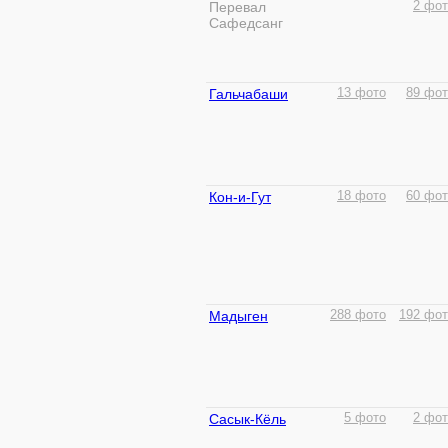
Перевал
2 фот
Сафедсанг
Гальчабаши
13 фото
89 фот
Кон-и-Гут
18 фото
60 фот
Мадыген
288 фото
192 фот
Сасык-Кёль
5 фото
2 фот