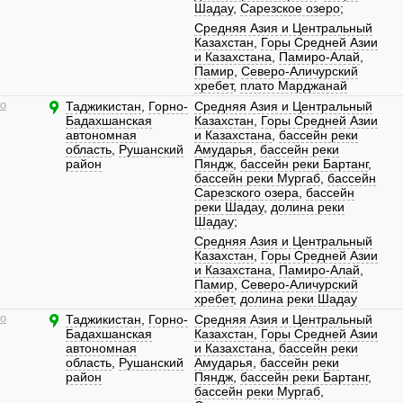
Шадау
,
Сарезское озеро
;
Средняя Азия и Центральный
Казахстан
,
Горы Средней Азии
и Казахстана
,
Памиро-Алай
,
Памир
,
Северо-Аличурский
хребет
,
плато Марджанай
о
Таджикистан
,
Горно-
Средняя Азия и Центральный
Бадахшанская
Казахстан
,
Горы Средней Азии
автономная
и Казахстана
,
бассейн реки
область
,
Рушанский
Амударья
,
бассейн реки
район
Пяндж
,
бассейн реки Бартанг
,
бассейн реки Мургаб
,
бассейн
Сарезского озера
,
бассейн
реки Шадау
,
долина реки
Шадау
;
Средняя Азия и Центральный
Казахстан
,
Горы Средней Азии
и Казахстана
,
Памиро-Алай
,
Памир
,
Северо-Аличурский
хребет
,
долина реки Шадау
о
Таджикистан
,
Горно-
Средняя Азия и Центральный
Бадахшанская
Казахстан
,
Горы Средней Азии
автономная
и Казахстана
,
бассейн реки
область
,
Рушанский
Амударья
,
бассейн реки
район
Пяндж
,
бассейн реки Бартанг
,
бассейн реки Мургаб
,