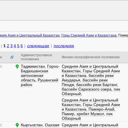
няя Азия и Центральный Казахстан
,
Горы Средней Азии и Казахстана
,
Пами
|
1
2
3
4
5
6
|
следующая
|
последняя
Административное
и
Физико-географическое положение
положение
о
Таджикистан
,
Горно-
Средняя Азия и Центральный
Бадахшанская
Казахстан
,
Горы Средней Азии
автономная
и Казахстана
,
бассейн реки
область
,
Рушанский
Амударья
,
бассейн реки
район
Пяндж
,
бассейн реки Бартанг
,
бассейн Сарезского озера
,
пик
Обзорный
;
Средняя Азия и Центральный
Казахстан
,
Горы Средней Азии
и Казахстана
,
Памиро-Алай
,
Памир
,
хребет Музкол
,
пик
Обзорный
о
Кыргызстан
,
Ошская
Средняя Азия и Центральный