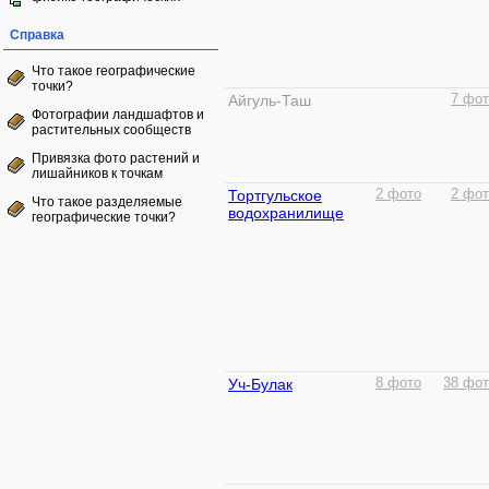
Справка
Что такое географические
точки?
Айгуль-Таш
7 фот
Фотографии ландшафтов и
растительных сообществ
Привязка фото растений и
лишайников к точкам
Тортгульское
2 фото
2 фот
Что такое разделяемые
водохранилище
географические точки?
Уч-Булак
8 фото
38 фот