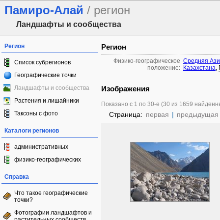
Памиро-Алай
/ регион
Ландшафты и сообщества
Регион
Регион
Физико-географическое
Средняя Ази
Список субрегионов
положение:
Казахстана
,
Географические точки
Ландшафты и сообщества
Изображения
Растения и лишайники
Показано с 1 по 30-е (30 из 1659 найденн
Таксоны с фото
Страница:
первая
|
предыдущая
Каталоги регионов
административных
физико-географических
Справка
Что такое географические
точки?
Фотографии ландшафтов и
растительных сообществ