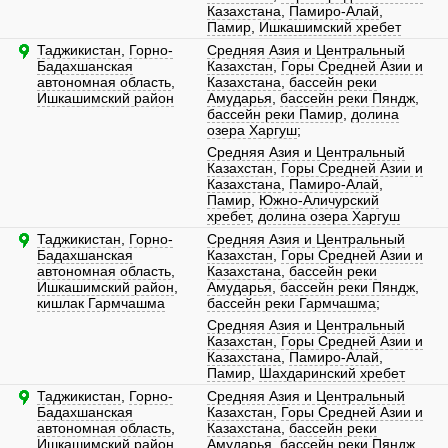
Казахстана
,
Памиро-Алай
,
Памир
,
Ишкашимский хребет
Таджикистан
,
Горно-
Средняя Азия и Центральный
Бадахшанская
Казахстан
,
Горы Средней Азии и
автономная область
,
Казахстана
,
бассейн реки
Ишкашимский район
Амударья
,
бассейн реки Пяндж
,
бассейн реки Памир
,
долина
озера Харгуш
;
Средняя Азия и Центральный
Казахстан
,
Горы Средней Азии и
Казахстана
,
Памиро-Алай
,
Памир
,
Южно-Аличурский
хребет
,
долина озера Харгуш
Таджикистан
,
Горно-
Средняя Азия и Центральный
Бадахшанская
Казахстан
,
Горы Средней Азии и
автономная область
,
Казахстана
,
бассейн реки
Ишкашимский район
,
Амударья
,
бассейн реки Пяндж
,
кишлак Гармчашма
бассейн реки Гармчашма
;
Средняя Азия и Центральный
Казахстан
,
Горы Средней Азии и
Казахстана
,
Памиро-Алай
,
Памир
,
Шахдаринский хребет
Таджикистан
,
Горно-
Средняя Азия и Центральный
Бадахшанская
Казахстан
,
Горы Средней Азии и
автономная область
,
Казахстана
,
бассейн реки
Ишкашимский район
Амударья
,
бассейн реки Пяндж
,