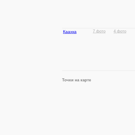
Каахка
7 фото
4 фото
Точки на карте