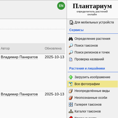
Плантариум
EN
определитель растений
онлайн
Для мобильных устройств
Сервисы
Определение растения
Поиск таксонов
Автор
Обновлена
Поиск регионов и точек
Владимир Панкратов
2025-10-13
Проверка названий
Растения и лишайники
Загрузить изображение
Все фотографии
Неопределённые виды
Владимир Панкратов
2025-10-13
Неопознанные особи
Галерея таксонов
Каталог таксонов