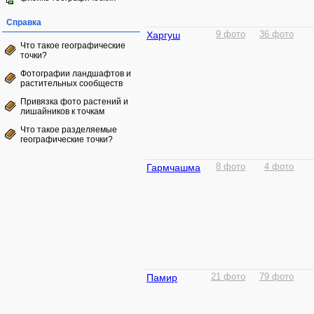
Справка
Харгуш
9 фото
36 фото
Что такое географические
точки?
Фотографии ландшафтов и
растительных сообществ
Привязка фото растений и
лишайников к точкам
Что такое разделяемые
географические точки?
Гармчашма
8 фото
4 фото
Памир
21 фото
79 фото