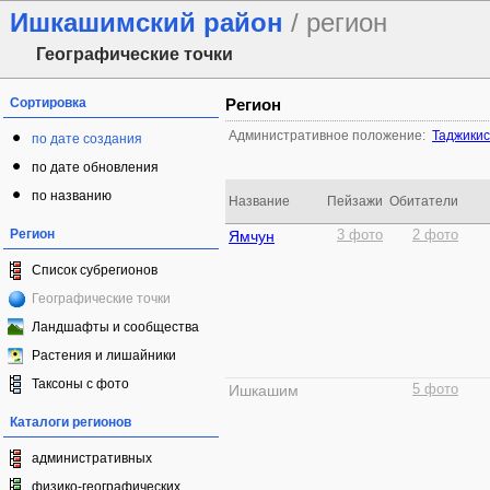
Ишкашимский район
/ регион
Географические точки
Сортировка
Регион
Административное положение:
Таджики
по дате создания
по дате обновления
по названию
Название
Пейзажи
Обитатели
Регион
Ямчун
3 фото
2 фото
Список субрегионов
Географические точки
Ландшафты и сообщества
Растения и лишайники
Таксоны с фото
Ишкашим
5 фото
Каталоги регионов
административных
физико-географических