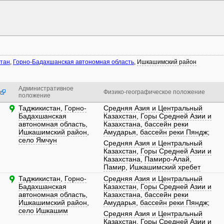
стан
,
Горно-Бадахшанская автономная область
,
Ишкашимский район
Административное
Физико-географическое положение
положение
Таджикистан
,
Горно-
Средняя Азия и Центральный
Бадахшанская
Казахстан
,
Горы Средней Азии и
автономная область
,
Казахстана
,
бассейн реки
Ишкашимский район
,
Амударья
,
бассейн реки Пяндж
;
село Ямчун
Средняя Азия и Центральный
Казахстан
,
Горы Средней Азии и
Казахстана
,
Памиро-Алай
,
Памир
,
Ишкашимский хребет
Таджикистан
,
Горно-
Средняя Азия и Центральный
Бадахшанская
Казахстан
,
Горы Средней Азии и
автономная область
,
Казахстана
,
бассейн реки
Ишкашимский район
,
Амударья
,
бассейн реки Пяндж
;
село Ишкашим
Средняя Азия и Центральный
Казахстан
,
Горы Средней Азии и