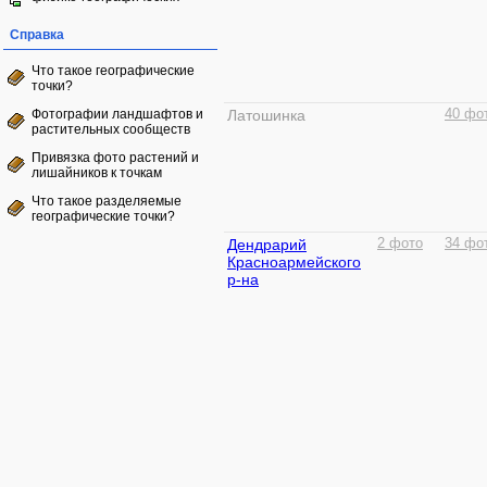
Справка
Что такое географические
точки?
Фотографии ландшафтов и
Латошинка
40 фо
растительных сообществ
Привязка фото растений и
лишайников к точкам
Что такое разделяемые
географические точки?
Дендрарий
2 фото
34 фо
Красноармейского
р-на