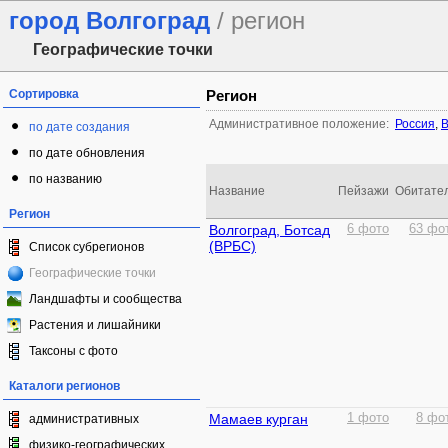
город Волгоград
/ регион
Географические точки
Сортировка
Регион
Административное положение:
Россия
,
В
по дате создания
по дате обновления
по названию
Название
Пейзажи
Обитате
Регион
Волгоград, Ботсад
6 фото
63 фо
(ВРБС)
Список субрегионов
Географические точки
Ландшафты и сообщества
Растения и лишайники
Таксоны с фото
Каталоги регионов
Мамаев курган
1 фото
8 фо
административных
физико-географических