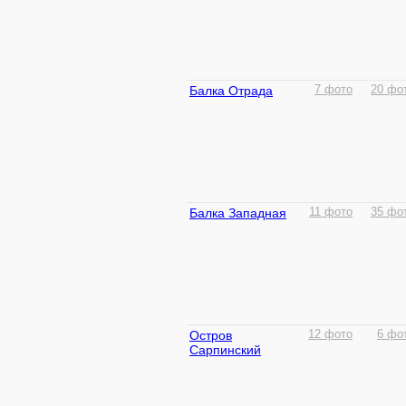
Балка Отрада
7 фото
20 фо
Балка Западная
11 фото
35 фо
Остров
12 фото
6 фо
Сарпинский