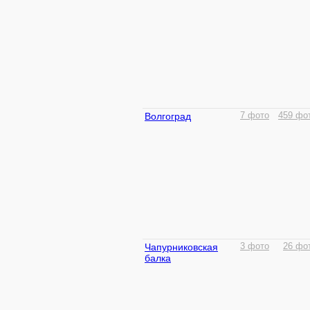
Волгоград
7 фото
459 фо
Чапурниковская
3 фото
26 фо
балка