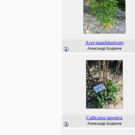
Acer
mandshuricum
Александр Бодреев
Callicarpa
japonica
Александр Бодреев