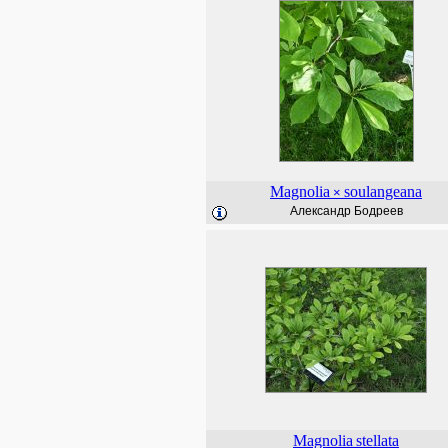
Magnolia
soulangeana
×
Александр Бодреев
Magnolia
stellata