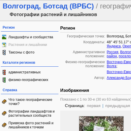
Волгоград, Ботсад (ВРБС)
/ географи
Фотографии растений и лишайников
Регион
Регион
Географическая точка:
Волгоград, Бо
Ландшафты и сообщества
Координаты:
48° 45′ 51.17″ 
Растения и лишайники
Яндекса
,
Open
Административное
Россия
,
Волго
Таксоны с фото
положение:
район
,
посело
Физико-географическое
Восточно-Евр
Каталоги регионов
положение:
Волга
;
Восточно-Евр
административных
Автор:
Александр Бо
физико-географических
Изображения
Справка
Показано с 1 по 30-е (30 из 63 найденных
Что такое географические
точки?
Страница:
первая
|
предыдущая
Фотографии ландшафтов и
растительных сообществ
Привязка фото растений и
лишайников к точкам