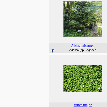
Abies
balsamea
Александр Бодреев
Vinca
major