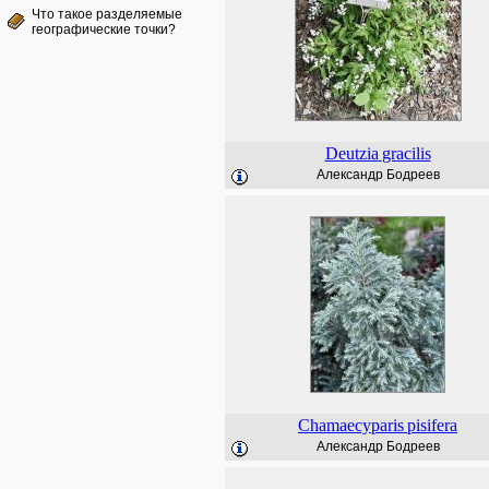
Что такое разделяемые
географические точки?
Deutzia
gracilis
Александр Бодреев
Chamaecyparis
pisifera
Александр Бодреев