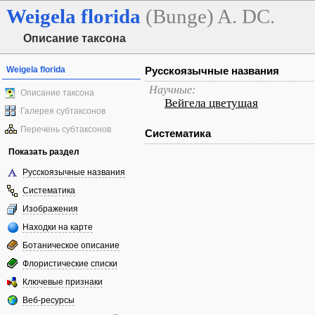
Weigela
florida
(Bunge) A. DC.
Описание таксона
Weigela florida
Русскоязычные названия
Научные:
Описание таксона
Вейгела цветущая
Галерея субтаксонов
Перечень субтаксонов
Систематика
Показать раздел
Русскоязычные названия
Систематика
Изображения
Находки на карте
Ботаническое описание
Флористические списки
Ключевые признаки
Веб-ресурсы