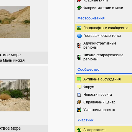
Красные книги
Флористические списки
Местообитания
Ландшафты и сообщества
Географические точки
Административные
регионы
твое море
Физико-географические
регионы
а Мальчинская
Сообщество
Активные обсуждения
Форум
Новости проекта
Справочный центр
Участники проекта
Участник
твое море
Авторизация