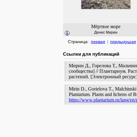
Мёртвое море
Денис Мирин
Страница:
первая
|
предыдущая
Ссылки для публикаций
Мирин Д., Горелова Т., Мальчин
сообщества] // Плантариум. Ра
растений. [Электронный ресур
Mirin D., Gorielova T., Malchinski
Plantarium. Plants and lichens of R
https://www.plantarium.ru/lang/en/