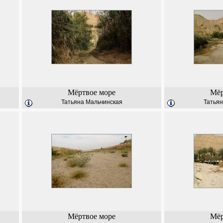
Мёртвое море
Мёр
Татьяна Мальчинская
Татьян
Мёртвое море
Мёр