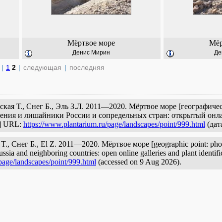
Мёртвое море
Мёр
Денис Мирин
Де
|
1
2
|
следующая
|
последняя
ская Т., Снег Б., Эль З.Л. 2011—2020. Мёртвое море [географиче
стения и лишайники России и сопредельных стран: открытый онла
с] URL:
https://www.plantarium.ru/page/landscapes/point/999.html
(дат
 T., Снег Б., El Z. 2011—2020. Мёртвое море [geographic point: photo
ussia and neighboring countries: open online galleries and plant identif
page/landscapes/point/999.html
(accessed on 9 Aug 2026).