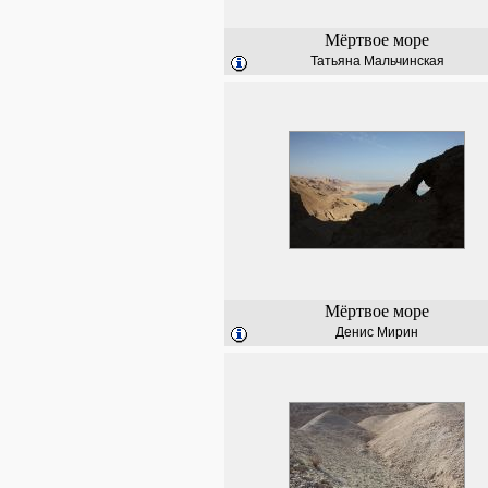
Мёртвое море
Татьяна Мальчинская
Мёртвое море
Денис Мирин