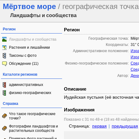
Мёртвое море
/ географическая точка
Ландшафты и сообщества
Регион
Регион
Географическая точка:
Мёр
Ландшафты и сообщества
Координаты:
31° 
Растения и лишайники
Административное положение:
Изр
Таксоны с фото
Изр
Физико-географическое положение:
Сред
Обсуждение (11)
Сред
Каталоги регионов
Автор:
Ден
административных
Описание
физико-географических
Иудейская пустыня (её восточная ча
Справка
Изображения
Что такое географические
точки?
Показано с 31 по 48-е (18 из 48 найденны
Страница:
первая
|
предыдущая
Фотографии ландшафтов и
растительных сообществ
Привязка фото растений и