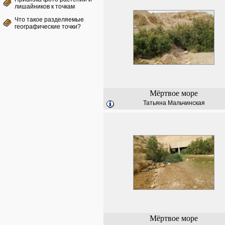
лишайников к точкам
Что такое разделяемые
географические точки?
Мёртвое море
Татьяна Мальчинская
Мёртвое море