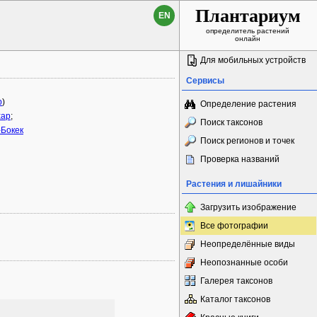
Плантариум
EN
определитель растений
онлайн
Для мобильных устройств
Сервисы
p
)
Определение растения
хар
;
Поиск таксонов
-Бокек
Поиск регионов и точек
Проверка названий
Растения и лишайники
Загрузить изображение
Все фотографии
Неопределённые виды
Неопознанные особи
Галерея таксонов
Каталог таксонов