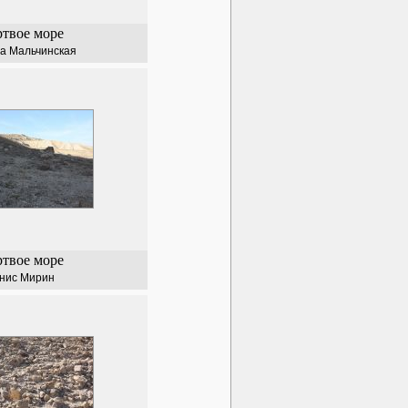
твое море
а Мальчинская
твое море
нис Мирин