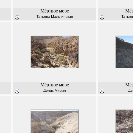
Мёртвое море
Мёр
Татьяна Мальчинская
Татьян
Мёртвое море
Мёр
Денис Мирин
Де