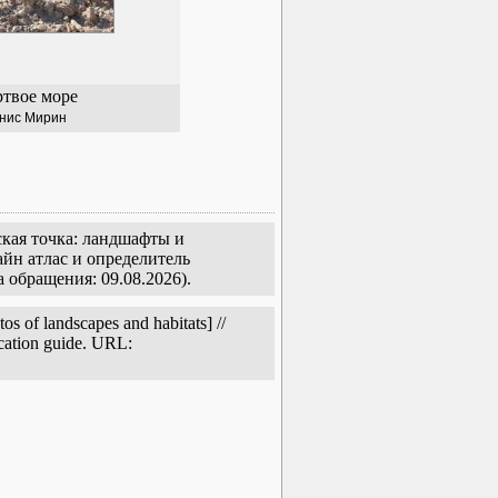
твое море
нис Мирин
ская точка: ландшафты и
йн атлас и определитель
а обращения: 09.08.2026).
s of landscapes and habitats] //
ication guide. URL: