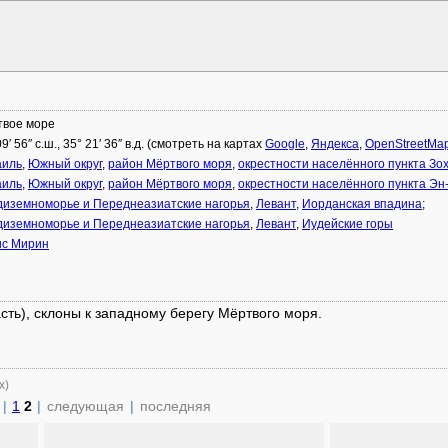
твое море
09′ 56″ с.ш., 35° 21′ 36″ в.д. (смотреть на картах
Google
,
Яндекса
,
OpenStreetMa
аиль
,
Южный округ
,
район Мёртвого моря
,
окрестности населённого пункта Зо
аиль
,
Южный округ
,
район Мёртвого моря
,
окрестности населённого пункта Эн
иземноморье и Переднеазиатские нагорья
,
Левант
,
Иорданская впадина
;
иземноморье и Переднеазиатские нагорья
,
Левант
,
Иудейские горы
ис Мирин
сть), склоны к западному берегу Мёртвого моря.
х)
|
1
2
|
следующая
|
последняя