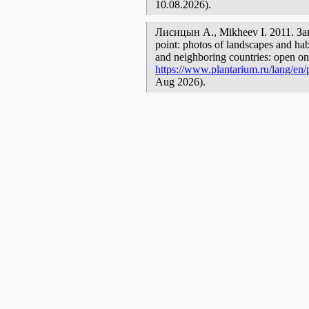
10.08.2026).
Лисицын А., Mikheev I. 2011. 
point: photos of landscapes and habi
and neighboring countries: open onl
https://www.plantarium.ru/lang/en/
Aug 2026).