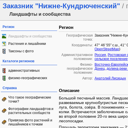
Заказник "Нижне-Кундрюченский"
/
Ландшафты и сообщества
Регион
Регион
Географическая
Заказник "Нижне-Ку
Ландшафты и сообщества
точка:
Растения и лишайники
Координаты:
47° 46′ 55″ с.ш., 41°
OpenStreetMap
)
Таксоны с фото
Административное
Россия
,
Ростовская 
положение:
сельское поселение
Каталоги регионов
Физико-
Восточно-Европейс
географическое
Донец
,
долина реки
административных
положение:
физико-географических
Автор:
Анатолий Лисицын
Справка
Описание
Что такое географические
Большой песчаный массив. Ландшаф
точки?
развеваемые крупнобугристые песк
луга, болота, озёра. В понижениях
Фотографии ландшафтов и
колки. Встречаются заболоченные о
растительных сообществ
во второй половине 20-го века шир
Привязка фото растений и
лесопосадки.
лишайников к точкам
Площадь территории заказника — 21