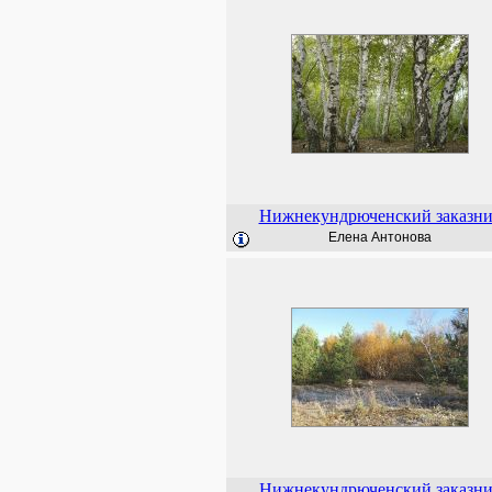
Нижнекундрюченский заказн
Елена Антонова
Нижнекундрюченский заказн