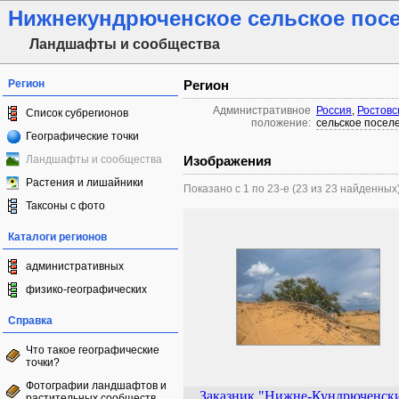
Нижнекундрюченское сельское пос
Ландшафты и сообщества
Регион
Регион
Административное
Россия
,
Ростовс
Список субрегионов
положение:
сельское посел
Географические точки
Ландшафты и сообщества
Изображения
Растения и лишайники
Показано с 1 по 23-е (23 из 23 найденных
Таксоны с фото
Каталоги регионов
административных
физико-географических
Справка
Что такое географические
точки?
Фотографии ландшафтов и
Заказник "Нижне-Кундрюченск
растительных сообществ