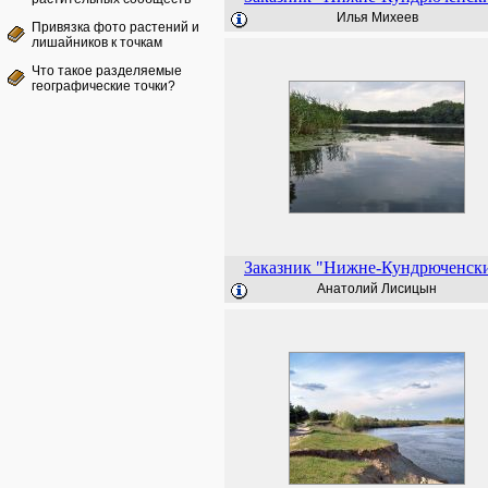
Илья Михеев
Привязка фото растений и
лишайников к точкам
Что такое разделяемые
географические точки?
Заказник "Нижне-Кундрюченск
Анатолий Лисицын