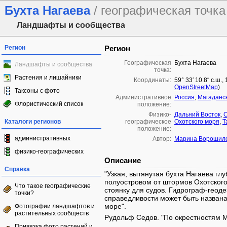
Бухта Нагаева
/ географическая точка
Ландшафты и сообщества
Регион
Регион
Географическая
Бухта Нагаева
Ландшафты и сообщества
точка:
Растения и лишайники
Координаты:
59° 33′ 10.8″ с.ш.,
OpenStreetMap
)
Таксоны с фото
Административное
Россия
,
Магаданск
Флористический список
положение:
Физико-
Дальний Восток
,
С
Каталоги регионов
географическое
Охотского моря
,
Т
положение:
административных
Автор:
Марина Ворошил
физико-географических
Описание
Справка
"Узкая, вытянутая бухта Нагаева глу
полуостровом от штормов Охотског
Что такое географические
стоянку для судов. Гидрограф-геодез
точки?
справедливости может быть названа
море".
Фотографии ландшафтов и
растительных сообществ
Рудольф Седов. "По окрестностям М
Привязка фото растений и