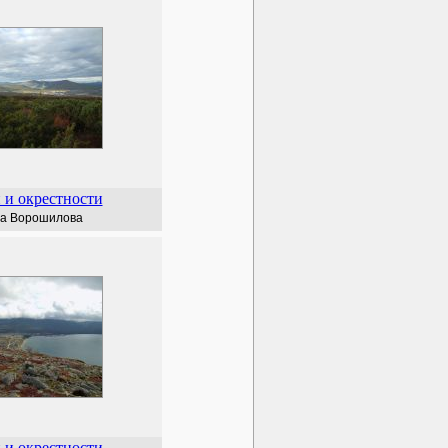
 и окрестности
а Ворошилова
 и окрестности