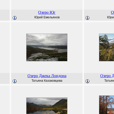
Озеро Юг
О
Юрий Емельянов
Юри
Озеро Джека Лондона
Озеро 
Татьяна Казаковцева
Татьян