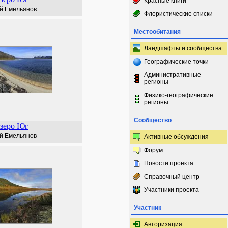
Красные книги
й Емельянов
Флористические списки
Местообитания
Ландшафты и сообщества
Географические точки
Административные
регионы
Физико-географические
регионы
Сообщество
зеро Юг
й Емельянов
Активные обсуждения
Форум
Новости проекта
Справочный центр
Участники проекта
Участник
Авторизация