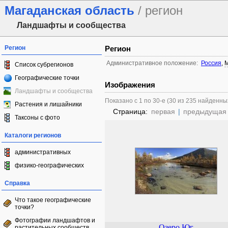
Магаданская область
/ регион
Ландшафты и сообщества
Регион
Регион
Административное положение:
Россия
,
М
Список субрегионов
Географические точки
Изображения
Ландшафты и сообщества
Показано с 1 по 30-е (30 из 235 найденны
Растения и лишайники
Страница:
первая
|
предыдущая
Таксоны с фото
Каталоги регионов
административных
физико-географических
Справка
Что такое географические
точки?
Фотографии ландшафтов и
Озеро Юг
растительных сообществ