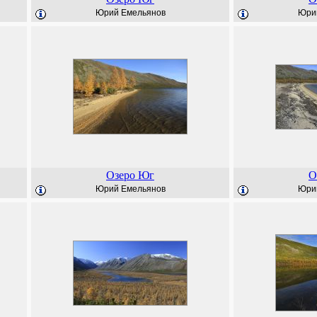
Юрий Емельянов
Юри
Озеро Юг
О
Юрий Емельянов
Юри