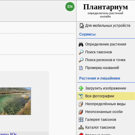
Плантариум
EN
определитель растений
онлайн
Для мобильных устройств
Сервисы
Определение растения
Поиск таксонов
Поиск регионов и точек
Проверка названий
Растения и лишайники
Загрузить изображение
Все фотографии
Неопределённые виды
Неопознанные особи
Галерея таксонов
Каталог таксонов
зеро Юг