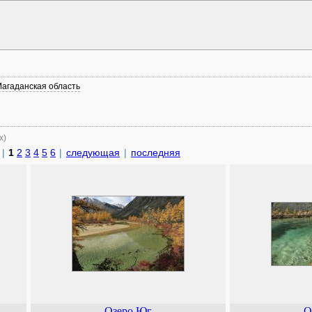
агаданская область
х)
|
1
2
3
4
5
6
|
следующая
|
последняя
Озеро Юг
О