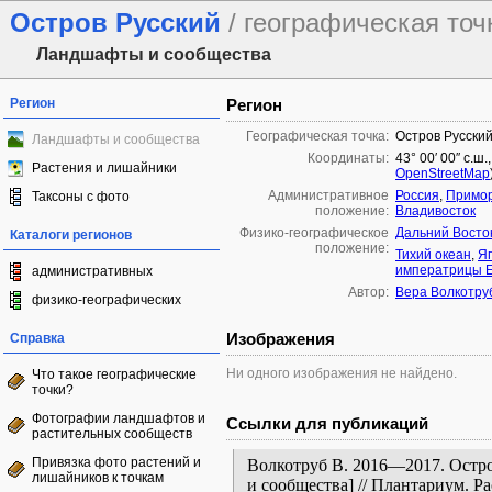
Остров Русский
/ географическая точ
Ландшафты и сообщества
Регион
Регион
Географическая точка:
Остров Русски
Ландшафты и сообщества
Координаты:
43° 00′ 00″ с.ш.
Растения и лишайники
OpenStreetMap
Административное
Россия
,
Примор
Таксоны с фото
положение:
Владивосток
Физико-географическое
Дальний Восто
Каталоги регионов
положение:
Тихий океан
,
Я
императрицы Е
административных
Автор:
Вера Волкотру
физико-географических
Изображения
Справка
Ни одного изображения не найдено.
Что такое географические
точки?
Фотографии ландшафтов и
Ссылки для публикаций
растительных сообществ
Привязка фото растений и
Волкотруб В. 2016—2017. Остро
лишайников к точкам
и сообщества] // Плантариум. 