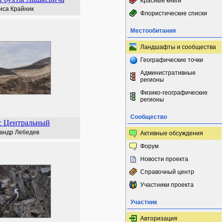
Красные книги
иса Крайник
Флористические списки
Местообитания
Ландшафты и сообщества
Географические точки
Административные
регионы
Физико-географические
регионы
Сообщество
с Центральный
андр Лебедев
Активные обсуждения
Форум
Новости проекта
Справочный центр
Участники проекта
Участник
Авторизация