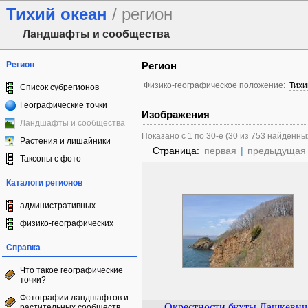
Тихий океан
/ регион
Ландшафты и сообщества
Регион
Регион
Физико-географическое положение:
Тихи
Список субрегионов
Географические точки
Изображения
Ландшафты и сообщества
Показано с 1 по 30-е (30 из 753 найденны
Растения и лишайники
Страница:
первая
|
предыдущая
Таксоны с фото
Каталоги регионов
административных
физико-географических
Справка
Что такое географические
точки?
Фотографии ландшафтов и
Окрестности бухты Лашкевич
растительных сообществ