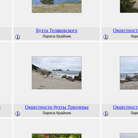
Бухта Теляковского
Окрестност
Лариса Крайник
Лар
е
Окрестности бухты Триозерье
Окрестност
Лариса Крайник
Лар