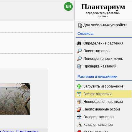
Плантариум
EN
определитель растений
онлайн
Для мобильных устройств
Сервисы
Определение растения
Поиск таксонов
Поиск регионов и точек
Проверка названий
Растения и лишайники
Загрузить изображение
Все фотографии
Неопределённые виды
Неопознанные особи
Галерея таксонов
Каталог таксонов
и бухты Лашкевича