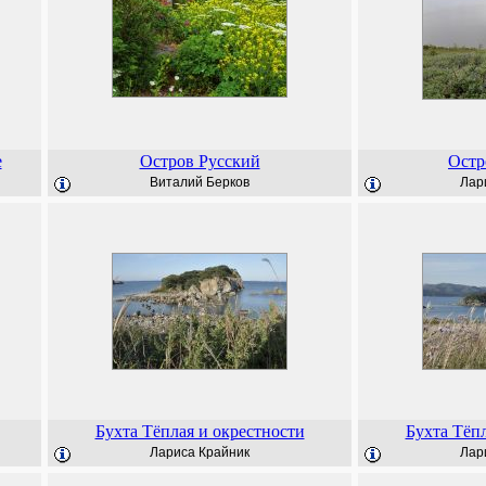
е
Остров Русский
Остр
Виталий Берков
Лар
Бухта Тёплая и окрестности
Бухта Тёпл
Лариса Крайник
Лар