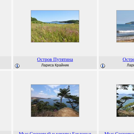
Остров Путятина
Остр
Лариса Крайник
Лар
Мыс Сосновый и кекуры Бакланьи
Мыс Сосновый