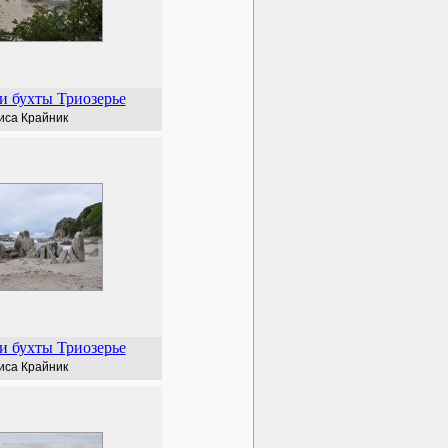
и бухты Триозерье
иса Крайник
и бухты Триозерье
иса Крайник