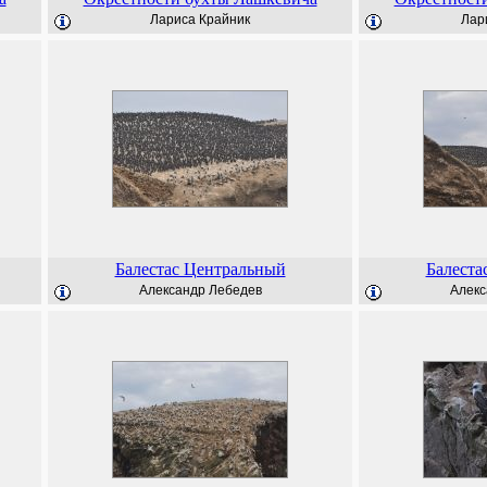
Лариса Крайник
Лар
Балестас Центральный
Балеста
Александр Лебедев
Алекс