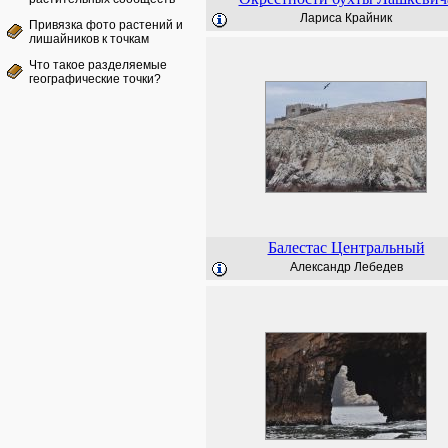
Лариса Крайник
Привязка фото растений и
лишайников к точкам
Что такое разделяемые
географические точки?
Балестас Центральный
Александр Лебедев