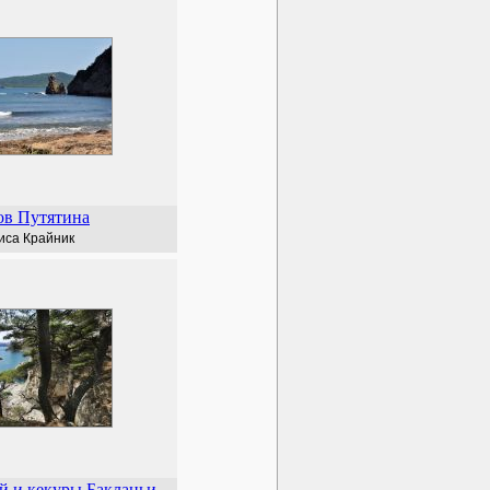
ов Путятина
иса Крайник
 и кекуры Бакланьи