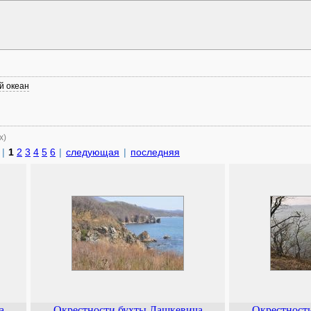
й океан
х)
|
1
2
3
4
5
6
|
следующая
|
последняя
а
Окрестности бухты Лашкевича
Окрестност