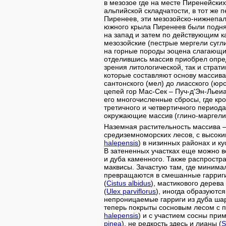
в мезозое где на месте Пиренейских
альпийской складчатости, в тот же 
Пиренеев, эти мезозойско-нижнепа
южного крыла Пиренеев были поднят
на запад и затем по действующим 
мезозойские (пестрые мергели сугли
на горные породы эоцена слагающи
отделившись массив приобрел опре
зрения литологической, так и страт
которые составляют основу массива
сантонского (мел) до лиасского (юр
цепей гор Мас-Сек – Пуч-д'Эн-Льеиа
его многочисленные сбросы, где кр
третичного и четвертичного период
окружающие массив (глино-маргели,
Наземная растительность массива 
средиземноморских лесов, с высоки
halepensis
) в низинных районах и к
В затененных участках еще можно в
и дуба каменного. Также распрост
маквисы. Зачастую там, где минима
превращаются в смешанные гарриги
(
Cistus albidus
), мастикового дерева 
(
Ulex parviflorus
), иногда образуютс
непроницаемые гарриги из дуба шар
теперь покрыты сосновым лесом с 
halepensis
) и с участием сосны прим
pinea
), не редкость здесь и лианы (
S