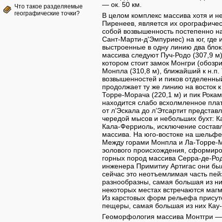
— ок. 50 км.
Что такое разделяемые
географические точки?
В целом комплекс массива хотя и 
Пиренеев, является их орографиче
собой возвышенность постепенно н
Сант-Марти-д'Эмпуриес) на юг, где 
выстроенные в одну линию два блок
массива следуют Пуч-Родо (307,9 м)
котором стоит замок Монгри (обозр
Монпла (310,8 м), ближайший к н.п
возвышенностей и пиков отделенны
продолжает ту же линию на восток к
Торре-Морача (220,1 м) и пик Рокам
находится слабо всхолмленное плат
от л’Эскала до л’Этсартит предста
чередой мысов и небольших бухт: К
Кала-Ферриоль, исключение составл
массива. На юго-востоке на шельфе
Между горами Монпла и Ла-Торре-М
эолового происхождения, сформиро
горных пород массива Серра-де-Рода
инженера Примитиу Артигас они бы
сейчас это неотъемлимая часть пе
разнообразны, самая большая из ни
некоторых местах встречаются магм
Из карстовых форм рельефа присутс
пещеры, самая большая из них Кау-
Геоморфология массива Монтгри — 