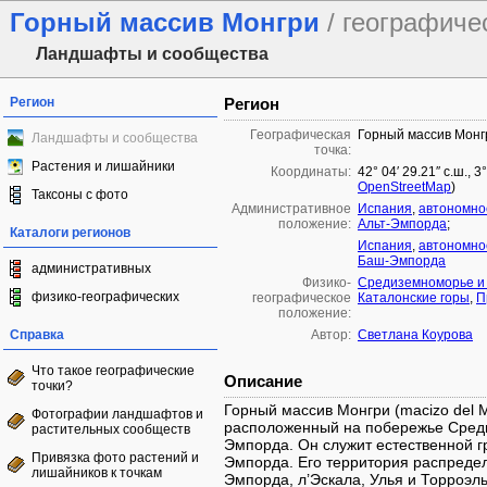
Горный массив Монгри
/ географиче
Ландшафты и сообщества
Регион
Регион
Географическая
Горный массив Монг
Ландшафты и сообщества
точка:
Растения и лишайники
Координаты:
42° 04′ 29.21″ с.ш., 3
OpenStreetMap
)
Таксоны с фото
Административное
Испания
,
автономно
положение:
Альт-Эмпорда
;
Каталоги регионов
Испания
,
автономно
Баш-Эмпорда
административных
Физико-
Средиземноморье и 
физико-географических
географическое
Каталонские горы
,
П
положение:
Справка
Автор:
Светлана Коурова
Что такое географические
Описание
точки?
Горный массив Монгри (macizo del M
Фотографии ландшафтов и
расположенный на побережье Среди
растительных сообществ
Эмпорда. Он служит естественной 
Привязка фото растений и
Эмпорда. Его территория распреде
лишайников к точкам
Эмпорда, л’Эскала, Улья и Торроэл