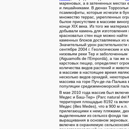
мареновых, а в затененных местах 
и лишайниками. В дюнах Торроэльи
псаммофиты, которые исчезли в бух
множество террас, укрепленных огр
былое присутствие в массиве виног
конце XIX века. Из того же материа
добывали камень для изготовления и
красноватых стен еще можно найти 
каменных блоков доставляемых из 
Значительный урон растительности
сентябре 2004 г. Геологические и к
низовьям реки Тер и заболоченным
(Aiguamolls de l'Empordà), а так же
карстовых пещер, определяют огро
количества видов растений и живот
в массиве в настоящее время явля
несколько видов орхидей, некоторы
массива на горе Пуч-де-ла-Пальма
популяции средиземноморской пал
В мае 2010 года массив был включе
Медес и Баш-Тер» (Parc natural del Mon
территория площадью 8192 га включ
Медес (illes Medes), что в 900 м н.п. 
прилегающими к нему пляжами, дюн
выделенными из сельхоз фонда так
выращивания в основном зерновых.
включен в охраняемую сельскохозяй