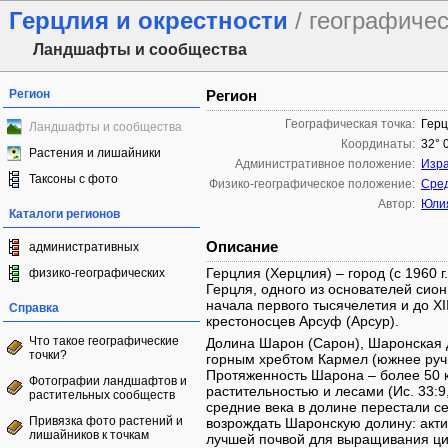
Герцлия и окрестности
/ географиче
Ландшафты и сообщества
Регион
Регион
Географическая точка:
Герц
Ландшафты и сообщества
Координаты:
32° 
Растения и лишайники
Административное положение:
Изр
Таксоны с фото
Физико-географическое положение:
Сред
Автор:
Юли
Каталоги регионов
Описание
административных
Герцлия (Херцлия) – город (с 1960 г
физико-географических
Герцля, одного из основателей сион
начала первого тысячелетия и до XI
Справка
крестоносцев Арсуф (Арсур).
Что такое географические
Долина Шарон (Сарон), Шаронская 
точки?
горным хребтом Кармел (южнее ручь
Протяженность Шарона – более 50 к
Фотографии ландшафтов и
растительностью и лесами (Ис. 33:9
растительных сообществ
средние века в долине перестали с
Привязка фото растений и
возрождать Шаронскую долину: акти
лишайников к точкам
лучшей почвой для выращивания цит