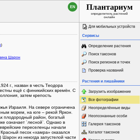
Плантариум
EN
определитель растений
онлайн
Для мобильных устройств
Сервисы
p
)
Определение растения
Поиск таксонов
лина Шарон
Поиск регионов и точек
Проверка названий
Растения и лишайники
924 г., назван в честь Теодора
звестны ещё с финикийских времён. С
Загрузить изображение
поллония, затем крепость
Все фотографии
жья Израиля. На севере ограничена
Неопределённые виды
ным морем, на юге – рекой Яркон.
Неопознанные особи
ак плодородный район, богатый
ке означает `лесной`. Однако в
Галерея таксонов
е еврейские переселенцы начали
 Красный песок «хамра» оказался
Каталог таксонов
 Шарон из некогда запустелой части