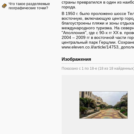
страны превратился в один из наиб
Что такое разделяемые
города.
географические точки?
В 1950 г. было проложено шоссе Тел
восточную, включающую центр горо
благоустроены пляжи и зоны отдыха
международного туризма. На север
"Аполлония", где с 90-х гг ХХ в. пр
2004 – 2009 гг в восточной части г
центральный парк Герцлии. Сохране
www.eleven.co.il/article/14753, допо
Изображения
Показано с 1 по 18-е (18 из 18 найденных