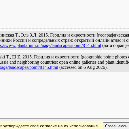
чинская Т., Эль З.Л. 2015. Герцлия и окрестности [географическа
йники России и сопредельных стран: открытый онлайн атлас и о
ps://www.plantarium.ru/page/landscapes/point/8145.html
(дата обращен
ski T., El Z. 2015. Герцлия и окрестности [geographic point: photos of
ussia and neighboring countries: open online galleries and plant identif
page/landscapes/point/8145.html
(accessed on 6 Aug 2026).
 подтверждаете своё согласие на их использование.
Соглашаюсь