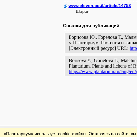
www.eleven.co.il/article/14753
Шарон
Ссылки для публикаций
Борисова Ю., Горелова Т., Маль
// Плантариум. Растения и лиша
[Электронный ресурс] URL:
htt
Borisova Y., Gorielova T., Malchin
Plantarium. Plants and lichens of R
https://www.plantarium.ru/lang/en/
Обратная связь
«Плантариум» использует cookie-файлы. Оставаясь на сайте, вы