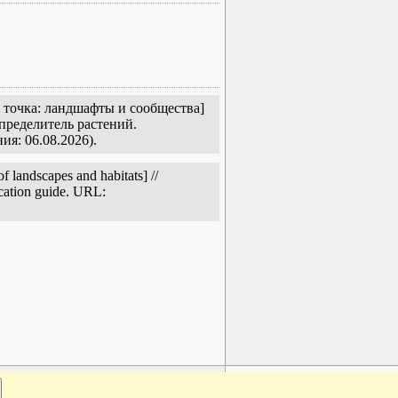
я точка: ландшафты и сообщества]
пределитель растений.
ия: 06.08.2026).
 landscapes and habitats] //
ication guide. URL:
www.plantarium.ru
Наверх