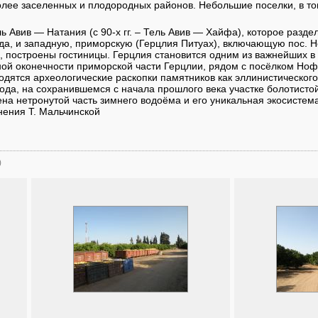
олее заселенных и плодородных районов. Небольшие поселки, в то
ь Авив — Натания (с 90-х гг. – Тель Авив — Хайфа), которое разде
да, и западную, приморскую (Герцлия Питуах), включающую пос. 
, построены гостиницы. Герцлия становится одним из важнейших в
ной оконечности приморской части Герцлии, рядом с посёлком Но
оводятся археологические раскопки памятников как эллинистического
орода, на сохранившемся с начала прошлого века участке болотисто
на нетронутой часть зимнего водоёма и его уникальная экосистема
лнения Т. Мальчинской
)