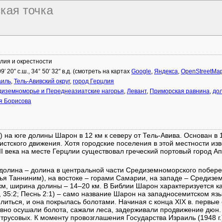
ская точка
лия и окрестности
09′ 20″ с.ш., 34° 50′ 32″ в.д. (смотреть на картах
Google
,
Яндекса
,
OpenStreetMa
аиль
,
Тель-Авивский округ
,
город Герцлия
иземноморье и Переднеазиатские нагорья
,
Левант
,
Приморская равнина
,
до
я Борисова
.) на юге долины Шарон в 12 км к северу от Тель-Авива. Основан в 1
истского движения. Хотя городские поселения в этой местности и
II века на месте Герцлии существовал греческий портовый город А
долина – долина в центральной части Средиземноморского побере
я Танниним), на востоке – горами Самарии, на западе – Средизем
м, ширина долины – 14–20 км. В Библии Шарон характеризуется к
, 35:2; Песнь 2:1) – само название Шарон на западносемитском язы
елиться, и она покрылась болотами. Начиная с конца XIX в. первы
вно осушали болота, сажали леса, задерживали продвижение дюн.
русовых. К моменту провозглашения Государства Израиль (1948 г.)