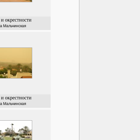
 и окрестности
а Мальчинская
 и окрестности
а Мальчинская