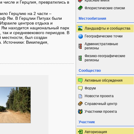
Красные книги
м числе и Герцлия, превратились в
Флористические списки
лило Герцлию на 2 части –
Ноф Ям. В Герцлии Питуах были
Местообитания
 Израиле центров отдыха и
ф Ям находится национальный парк
Ландшафты и сообщества
, так и средневекового периодов. В
Географические точки
й местности, был создан
. Источники: Википедия,
Административные
регионы
Физико-географические
регионы
Сообщество
Активные обсуждения
Форум
Новости проекта
Справочный центр
Участники проекта
Участник
Авторизация