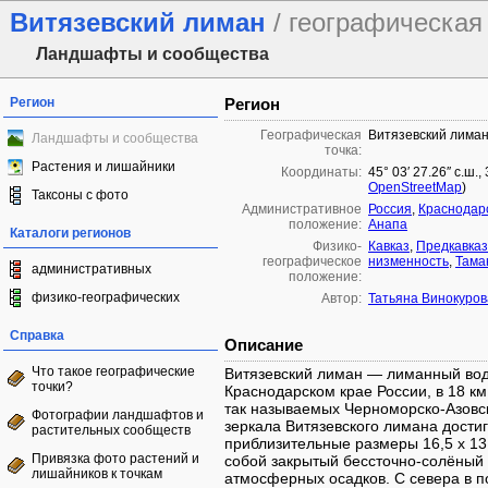
Витязевский лиман
/ географическая
Ландшафты и сообщества
Регион
Регион
Географическая
Витязевский лима
Ландшафты и сообщества
точка:
Растения и лишайники
Координаты:
45° 03′ 27.26″ с.ш.,
OpenStreetMap
)
Таксоны с фото
Административное
Россия
,
Краснодар
положение:
Анапа
Каталоги регионов
Физико-
Кавказ
,
Предкавказ
географическое
низменность
,
Тама
административных
положение:
физико-географических
Автор:
Татьяна Винокуров
Справка
Описание
Что такое географические
Витязевский лиман — лиманный водо
точки?
Краснодарском крае России, в 18 км
так называемых Черноморско-Азовс
Фотографии ландшафтов и
зеркала Витязевского лимана дости
растительных сообществ
приблизительные размеры 16,5 х 13,
Привязка фото растений и
собой закрытый бессточно-солёный 
лишайников к точкам
атмосферных осадков. С севера в 