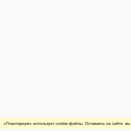
Обратная связь
«Плантариум» использует cookie-файлы. Оставаясь на сайте, вы