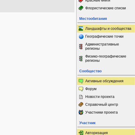
Красные книги
Флористические списки
Местообитания
Ландшафты и сообщества
Географические точки
Административные
регионы
Физико-географические
регионы
Сообщество
Активные обсуждения
Форум
Новости проекта
Справочный центр
Участники проекта
Участник
Авторизация