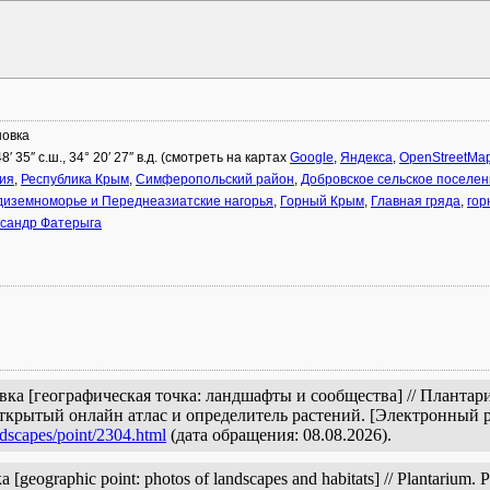
овка
48′ 35″ с.ш., 34° 20′ 27″ в.д. (смотреть на картах
Google
,
Яндекса
,
OpenStreetMa
ия
,
Республика Крым
,
Симферопольский район
,
Добровское сельское поселе
иземноморье и Переднеазиатские нагорья
,
Горный Крым
,
Главная гряда
,
гор
сандр Фатерыга
ка [географическая точка: ландшафты и сообщества] // Плантар
открытый онлайн атлас и определитель растений. [Электронный 
ndscapes/point/2304.html
(дата обращения: 08.08.2026).
eographic point: photos of landscapes and habitats] // Plantarium. Pl