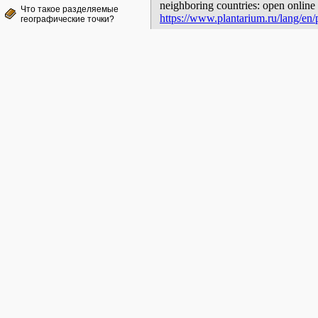
neighboring countries: open online 
Что такое разделяемые
https://www.plantarium.ru/lang/en/
географические точки?