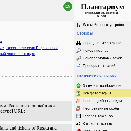
Плантариум
EN
определитель растений
онлайн
Для мобильных устройств
Сервисы
p
)
Определение растения
ние
,
окрестности села Перевальное
Поиск таксонов
ный массив Чатырдаг
Поиск регионов и точек
Проверка названий
Растения и лишайники
Загрузить изображение
Все фотографии
Неопределённые виды
иум. Растения и лишайники
Неопознанные особи
ресурс] URL:
Галерея таксонов
Каталог таксонов
ants and lichens of Russia and