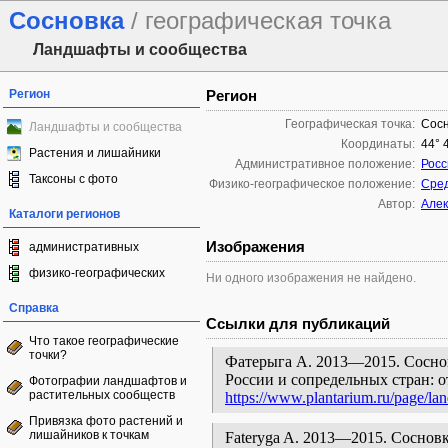
Сосновка
/ географическая точка
Ландшафты и сообщества
Регион
Регион
Географическая точка:
Сосн
Ландшафты и сообщества
Координаты:
44° 
Растения и лишайники
Административное положение:
Росс
Таксоны с фото
Физико-географическое положение:
Сред
Автор:
Алек
Каталоги регионов
Изображения
административных
физико-географических
Ни одного изображения не найдено.
Справка
Ссылки для публикаций
Что такое географические
точки?
Фатерыга А. 2013—2015. Соснов
России и сопредельных стран: 
Фотографии ландшафтов и
растительных сообществ
https://www.plantarium.ru/page/la
Привязка фото растений и
лишайников к точкам
Fateryga A. 2013—2015. Сосновка [g