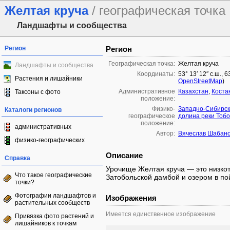
Желтая круча
/ географическая точка
Ландшафты и сообщества
Регион
Регион
Географическая точка:
Желтая круча
Ландшафты и сообщества
Координаты:
53° 13′ 12″ с.ш., 
Растения и лишайники
OpenStreetMap
)
Административное
Казахстан
,
Коста
Таксоны с фото
положение:
Физико-
Западно-Сибирск
Каталоги регионов
географическое
долина реки Тоб
положение:
административных
Автор:
Вячеслав Шабан
физико-географических
Описание
Справка
Урочище Желтая круча — это низко
Что такое географические
Затобольской дамбой и озером в по
точки?
Фотографии ландшафтов и
Изображения
растительных сообществ
Имеется единственное изображение
Привязка фото растений и
лишайников к точкам