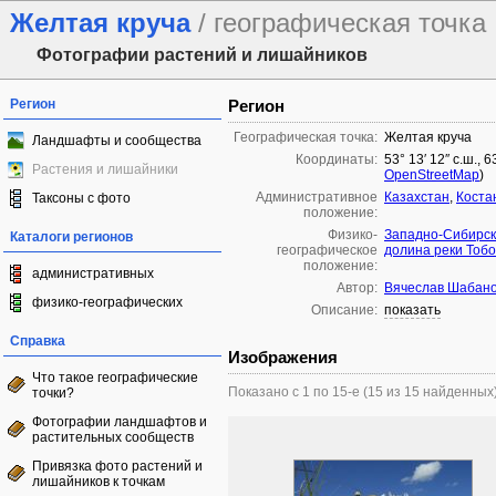
Желтая круча
/ географическая точка
Фотографии растений и лишайников
Регион
Регион
Географическая точка:
Желтая круча
Ландшафты и сообщества
Координаты:
53° 13′ 12″ с.ш., 
Растения и лишайники
OpenStreetMap
)
Административное
Казахстан
,
Коста
Таксоны с фото
положение:
Физико-
Западно-Сибирск
Каталоги регионов
географическое
долина реки Тоб
положение:
административных
Автор:
Вячеслав Шабан
физико-географических
Описание:
показать
Справка
Изображения
Что такое географические
Показано с 1 по 15-е (15 из 15 найденных
точки?
Фотографии ландшафтов и
растительных сообществ
Привязка фото растений и
лишайников к точкам