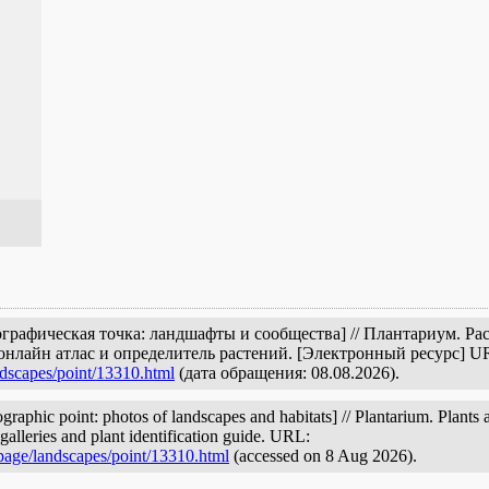
ографическая точка: ландшафты и сообщества] // Плантариум. Р
онлайн атлас и определитель растений. [Электронный ресурс] U
ndscapes/point/13310.html
(дата обращения: 08.08.2026).
phic point: photos of landscapes and habitats] // Plantarium. Plants 
galleries and plant identification guide. URL:
/page/landscapes/point/13310.html
(accessed on 8 Aug 2026).