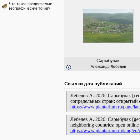
Что такое разделяемые
географические точки?
Сарыбулак
Александр Лебедев
Ссылки для публикаций
Лебедев А. 2026. Сарыбулак [ге
сопредельных стран: открытый 
https://www.plantarium.ru/page/la
Лебедев А. 2026. Сарыбулак [geogra
neighboring countries: open online 
https://www.plantarium.ru/lang/en