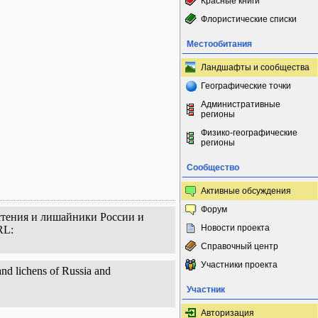
Красные книги
Флористические списки
Местообитания
Ландшафты и сообщества
Географические точки
Административные
регионы
Физико-географические
регионы
Сообщество
Активные обсуждения
Форум
астения и лишайники России и
Новости проекта
RL:
Справочный центр
Участники проекта
and lichens of Russia and
Участник
Авторизация