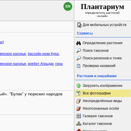
Плантариум
EN
определитель растений
онлайн
Для мобильных устройств
Сервисы
ap
)
Определение растения
Поиск таксонов
янское нагорье
,
бассейн реки Кура
,
Поиск регионов и точек
янское нагорье
,
хребет Агрыдаг
,
гора
Проверка названий
Растения и лишайники
Загрузить изображение
Все фотографии
й». "Булак" у тюркских народов
Неопределённые виды
Неопознанные особи
Галерея таксонов
Каталог таксонов