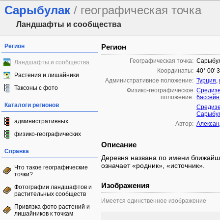
Сарыбулак
/ географическая точка
Ландшафты и сообщества
Регион
Регион
Географическая точка:
Сарыбу
Ландшафты и сообщества
Координаты:
40° 00′ 
Растения и лишайники
Административное положение:
Турция
,
Таксоны с фото
Физико-географическое
Средизе
положение:
бассейн
Каталоги регионов
Средизе
Сарыбу
административных
Автор:
Алексан
физико-географических
Описание
Справка
Деревня названа по имени ближайшей
означает «родник», «источник».
Что такое географические
точки?
Изображения
Фотографии ландшафтов и
растительных сообществ
Имеется единственное изображение
Привязка фото растений и
лишайников к точкам