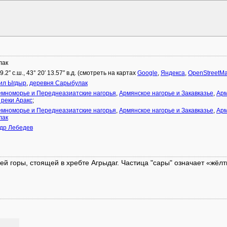
лак
39.2″ с.ш., 43° 20′ 13.57″ в.д. (смотреть на картах
Google
,
Яндекса
,
OpenStreetM
ил Ыгдыр
,
деревня Сарыбулак
мноморье и Переднеазиатские нагорья
,
Армянское нагорье и Закавказье
,
Арм
 реки Аракс
;
мноморье и Переднеазиатские нагорья
,
Армянское нагорье и Закавказье
,
Арм
лак
др Лебедев
 горы, стоящей в хребте Агрыдаг. Частица "сары" означает «жёлты