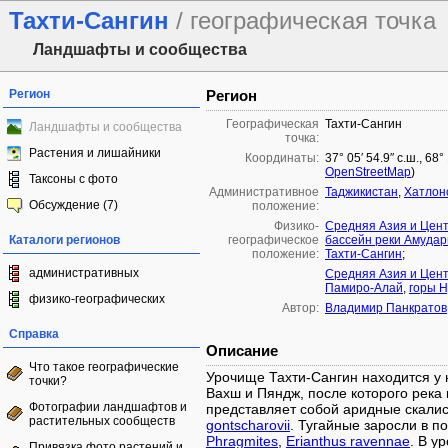
Тахти-Сангин
/ географическая точка
Ландшафты и сообщества
Регион
Регион
Географическая
Тахти-Сангин
Ландшафты и сообщества
точка:
Растения и лишайники
Координаты:
37° 05′ 54.9″ с.ш., 68
OpenStreetMap
)
Таксоны с фото
Административное
Таджикистан
,
Хатлон
Обсуждение (7)
положение:
Физико-
Средняя Азия и Цен
Каталоги регионов
географическое
бассейн реки Амудар
положение:
Тахти-Сангин
;
административных
Средняя Азия и Цен
Памиро-Алай
,
горы Н
физико-географических
Автор:
Владимир Панкратов
Справка
Описание
Что такое географические
Урочище Тахти-Сангин находится у 
точки?
Вахш и Пяндж, после которого река
Фотографии ландшафтов и
представляет собой аридные скали
растительных сообществ
gontscharovii
. Тугайные заросли в п
Phragmites
,
Erianthus ravennae
. В у
Привязка фото растений и