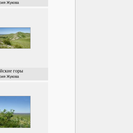
рия Жукова
йские горы
рия Жукова