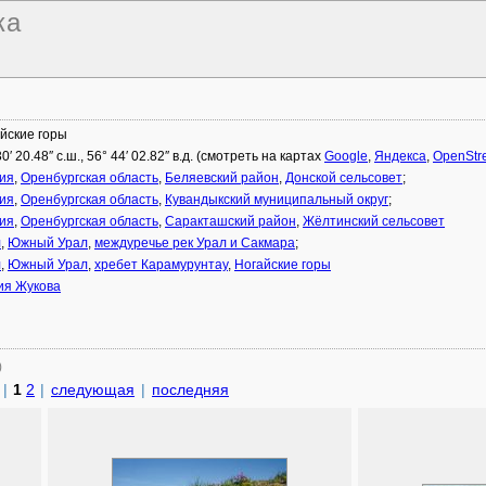
ка
йские горы
30′ 20.48″ с.ш., 56° 44′ 02.82″ в.д. (смотреть на картах
Google
,
Яндекса
,
OpenStr
ия
,
Оренбургская область
,
Беляевский район
,
Донской сельсовет
;
ия
,
Оренбургская область
,
Кувандыкский муниципальный округ
;
ия
,
Оренбургская область
,
Саракташский район
,
Жёлтинский сельсовет
л
,
Южный Урал
,
междуречье рек Урал и Сакмара
;
л
,
Южный Урал
,
хребет Карамурунтау
,
Ногайские горы
ия Жукова
)
|
1
2
|
следующая
|
последняя