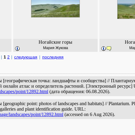
Ногайские горы
Нога
Мария Жукова
Ма
|
1
2
|
следующая
|
последняя
ы [географическая точка: ландшафты и сообщества] // Плантари
й онлайн атлас и определитель растений. [Электронный ресурс]
ndscapes/point/12892.html
(дата обращения: 06.08.2026).
ographic point: photos of landscapes and habitats] // Plantarium. Pl
galleries and plant identification guide. URL:
/page/landscapes/point/12892.html
(accessed on 6 Aug 2026).