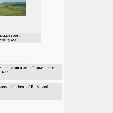
йские горы
рия Жукова
ум. Растения и лишайники России
 URL:
ants and lichens of Russia and