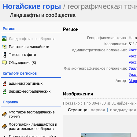
Ногайские горы
/ географическая точ
Ландшафты и сообщества
Регион
Регион
Географическая точка:
Нога
Ландшафты и сообщества
Координаты:
51° 
Растения и лишайники
Административное положение:
Росс
Таксоны с фото
Росс
Росс
Обсуждение (8)
Физико-географическое положение:
Ура
Каталоги регионов
Ура
Автор:
Мар
административных
физико-географических
Изображения
Справка
Показано с 1 по 30-е (30 из 31 найденных
Страница:
первая
|
предыдущая
Что такое географические
точки?
Фотографии ландшафтов и
растительных сообществ
Привязка фото растений и