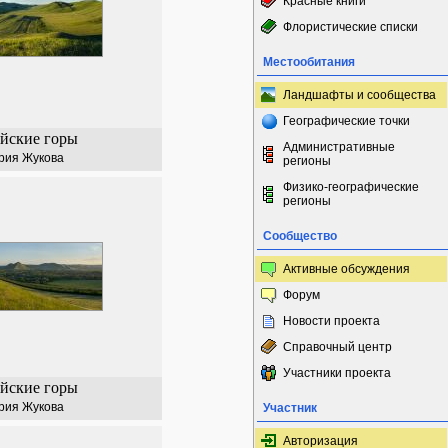
Красные книги
Флористические списки
Местообитания
Ландшафты и сообщества
Географические точки
йские горы
Административные
рия Жукова
регионы
Физико-географические
регионы
Сообщество
Активные обсуждения
Форум
Новости проекта
Справочный центр
Участники проекта
йские горы
рия Жукова
Участник
Авторизация