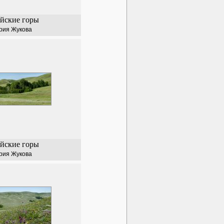
йские горы
рия Жукова
йские горы
рия Жукова