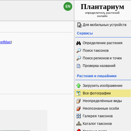
Плантариум
EN
определитель растений
онлайн
Для мобильных устройств
Сервисы
eetMap
)
Определение растения
Поиск таксонов
Поиск регионов и точек
Проверка названий
Растения и лишайники
Загрузить изображение
Все фотографии
Неопределённые виды
Неопознанные особи
Галерея таксонов
Каталог таксонов