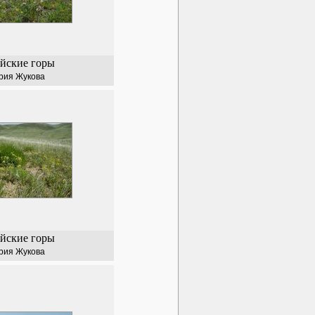
йские горы
рия Жукова
йские горы
рия Жукова