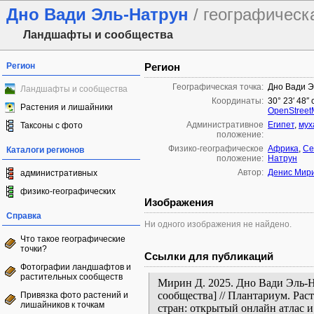
Дно Вади Эль-Натрун
/ географическ
Ландшафты и сообщества
Регион
Регион
Географическая точка:
Дно Вади Э
Ландшафты и сообщества
Координаты:
30° 23′ 48″ 
Растения и лишайники
OpenStree
Административное
Египет
,
мух
Таксоны с фото
положение:
Физико-географическое
Африка
,
Се
Каталоги регионов
положение:
Натрун
Автор:
Денис Мир
административных
физико-географических
Изображения
Справка
Ни одного изображения не найдено.
Что такое географические
точки?
Ссылки для публикаций
Фотографии ландшафтов и
растительных сообществ
Мирин Д. 2025. Дно Вади Эль-Н
сообщества] // Плантариум. Ра
Привязка фото растений и
лишайников к точкам
стран: открытый онлайн атлас 