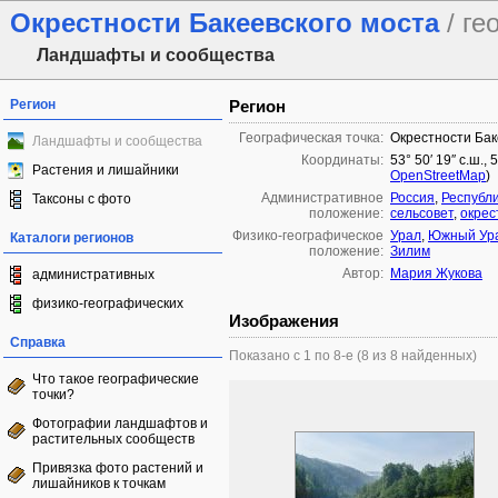
Окрестности Бакеевского моста
/ г
Ландшафты и сообщества
Регион
Регион
Географическая точка:
Окрестности Бак
Ландшафты и сообщества
Координаты:
53° 50′ 19″ с.ш.,
Растения и лишайники
OpenStreetMap
)
Административное
Россия
,
Республ
Таксоны с фото
положение:
сельсовет
,
окрес
Физико-географическое
Урал
,
Южный Ур
Каталоги регионов
положение:
Зилим
Автор:
Мария Жукова
административных
физико-географических
Изображения
Справка
Показано с 1 по 8-е (8 из 8 найденных)
Что такое географические
точки?
Фотографии ландшафтов и
растительных сообществ
Привязка фото растений и
лишайников к точкам