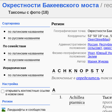
Окрестности Бакеевского моста
/ г
Таксоны с фото (18)
Сортировка
Регион
Географическая точка:
Окрестности Бак
по латинским названиям
Координаты:
53° 50′ 19″ с.ш.,
по русским названиям
OpenStreetMap
)
Административное
Россия
,
Республ
По семействам
положение:
сельсовет
,
окрес
Физико-географическое
Урал
,
Южный Ур
по латинским названиям
положение:
Зилим
по русским названиям
Автор:
Мария Жукова
Иерархическая
A
C
H
K
N
O
P
S
T
V
по латинским названиям
Включенные в
определитель
таксо
Настройка
A
открывать контекстные ссылки
в новом окне
1.
Achillea
Тыся
Регион
ptarmica
прио
Кров
Ландшафты и сообщества
обык