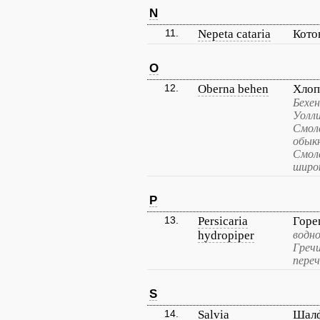
N
11.
Nepeta cataria
Кото
O
12.
Oberna behen
Хлоп
Бехен
Уолли
Смол
обыкн
Смол
широ
P
13.
Persicaria
Горе
hydropiper
водно
Гречи
переч
S
14.
Salvia
Шалф