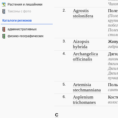
Чихо
Растения и лишайники
2.
Agrostis
Поле
Таксоны с фото
stolonifera
(Пол
крупн
Каталоги регионов
побег
административных
Полев
стол
физико-географических
3.
Aizopsis
Живу
hybrida
гибр
4.
Archangelica
Дяги
officinalis
лихом
дягил
Дягил
Дяги
пучка
5.
Artemisia
Полы
stechmanniana
сант
6.
Asplenium
Кост
trichomanes
воло
C