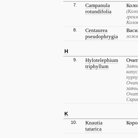
7.
Campanula
Коло
rotundifolia
(Коло
гренл
Колок
8.
Centaurea
Васи
pseudophrygia
ложн
H
9.
Hylotelephium
Очит
triphyllum
Заячь
капу
пурп
Очип
заячь
Очит
Скри
K
10.
Knautia
Коро
tatarica