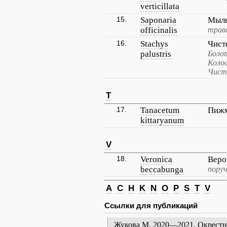
verticillata
15.
Saponaria
Мыль
officinalis
трава
16.
Stachys
Чист
palustris
Боло
Колос
Чист
T
17.
Tanacetum
Пижм
kittaryanum
V
18.
Veronica
Веро
beccabunga
пору
A
C
H
K
N
O
P
S
T
V
Ссылки для публикаций
Жукова М. 2020—2021. Окрестно