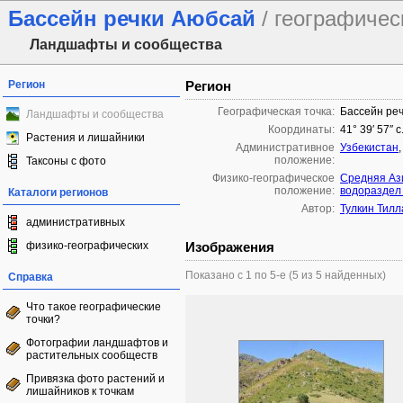
Бассейн речки Аюбсай
/ географичес
Ландшафты и сообщества
Регион
Регион
Географическая точка:
Бассейн ре
Ландшафты и сообщества
Координаты:
41° 39′ 57″ 
Растения и лишайники
Административное
Узбекистан
положение:
Таксоны с фото
Физико-географическое
Средняя Аз
положение:
водораздел
Каталоги регионов
Автор:
Тулкин Тилл
административных
физико-географических
Изображения
Показано с 1 по 5-е (5 из 5 найденных)
Справка
Что такое географические
точки?
Фотографии ландшафтов и
растительных сообществ
Привязка фото растений и
лишайников к точкам