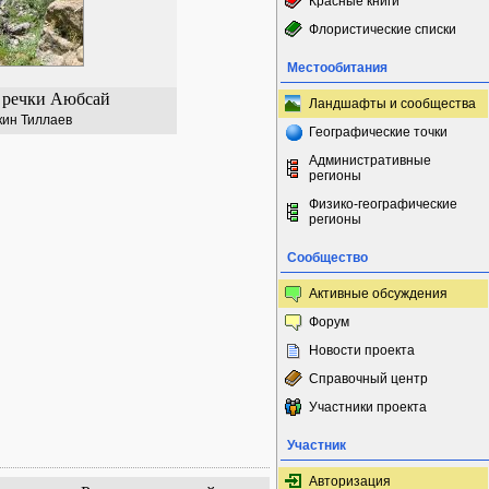
Красные книги
Флористические списки
Местообитания
 речки Аюбсай
Ландшафты и сообщества
кин Тиллаев
Географические точки
Административные
регионы
Физико-географические
регионы
Сообщество
Активные обсуждения
Форум
Новости проекта
Справочный центр
Участники проекта
Участник
Авторизация