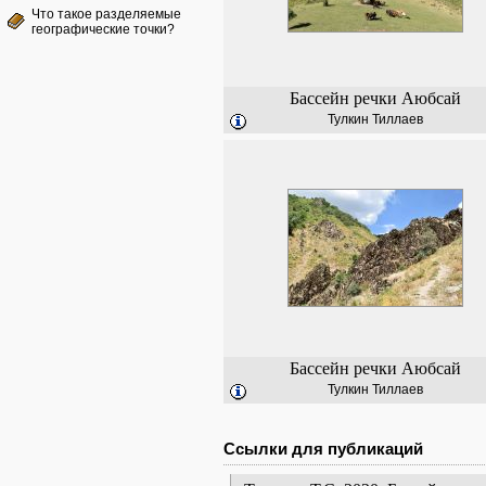
Что такое разделяемые
географические точки?
Бассейн речки Аюбсай
Тулкин Тиллаев
Бассейн речки Аюбсай
Тулкин Тиллаев
Ссылки для публикаций