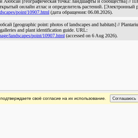
ки Аюбсай [географическая точка: ландшафты и сообщества] // 
открытый онлайн атлас и определитель растений. [Электронный 
ndscapes/point/10907.html
(дата обращения: 06.08.2026).
сай [geographic point: photos of landscapes and habitats] // Plantariu
galleries and plant identification guide. URL:
/page/landscapes/point/10907.html
(accessed on 6 Aug 2026).
 подтверждаете своё согласие на их использование.
Соглашаюсь