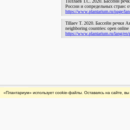
Тиллаев Т.С. 2020. Бассейн реч
России и сопредельных стран: 
https://www.plantarium.ru/page/la
Tillaev T. 2020. Бассейн речки Аюб
neighboring countries: open online 
https://www.plantarium.ru/lang/en
Обратная связь
«Плантариум» использует cookie-файлы. Оставаясь на сайте, вы