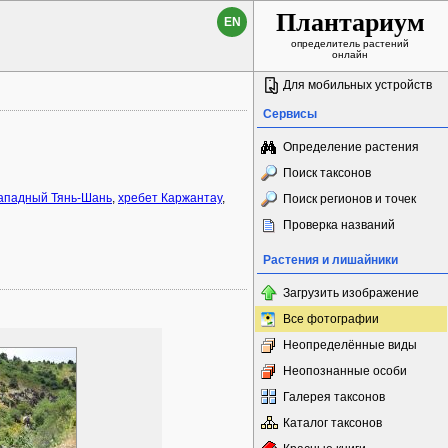
Плантариум
EN
определитель растений
онлайн
Для мобильных устройств
Сервисы
Определение растения
Поиск таксонов
ападный Тянь-Шань
,
хребет Каржантау
,
Поиск регионов и точек
Проверка названий
Растения и лишайники
Загрузить изображение
Все фотографии
Неопределённые виды
Неопознанные особи
Галерея таксонов
Каталог таксонов