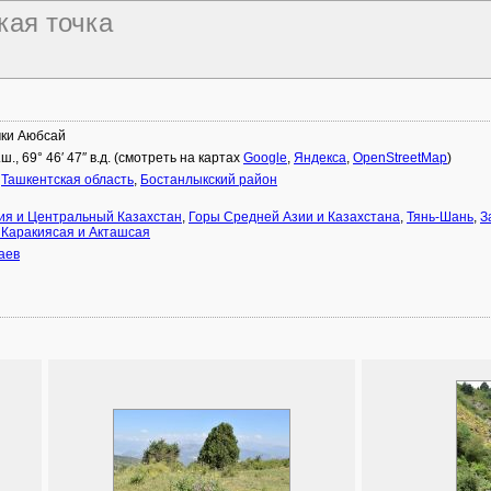
кая точка
чки Аюбсай
с.ш., 69° 46′ 47″ в.д. (смотреть на картах
Google
,
Яндекса
,
OpenStreetMap
)
,
Ташкентская область
,
Бостанлыкский район
ия и Центральный Казахстан
,
Горы Средней Азии и Казахстана
,
Тянь-Шань
,
З
 Каракиясая и Акташсая
аев