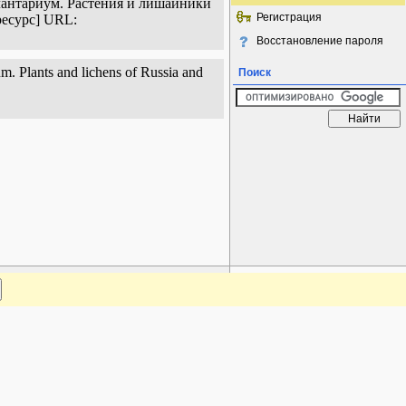
Плантариум. Растения и лишайники
Регистрация
ресурс] URL:
Восстановление пароля
m. Plants and lichens of Russia and
Поиск
www.plantarium.ru
Наверх