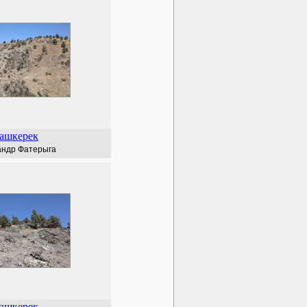
ашкерек
андр Фатерыга
ашкерек