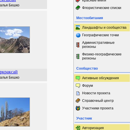
Красные книги
алья Бешко
Флористические списки
Местообитания
Ландшафты и сообщества
Географические точки
Административные
регионы
Физико-географические
регионы
Сообщество
ркраксай
алья Бешко
Активные обсуждения
Форум
Новости проекта
Справочный центр
Участники проекта
Участник
Авторизация