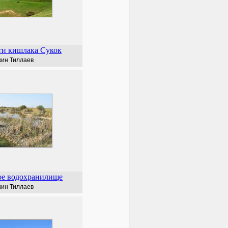
ти кишлака Сукок
кин Тиллаев
ое водохранилище
кин Тиллаев