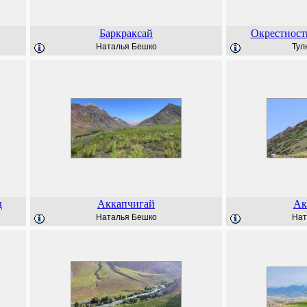
Баркраксай
Окрестност
Наталья Бешко
Тул
д
Аккапчигай
Ак
Наталья Бешко
Нат