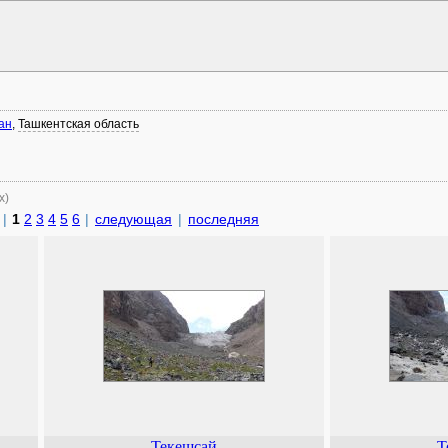
ан
,
Ташкентская область
х)
|
1
2
3
4
5
6
|
следующая
|
последняя
Текешсай
Т