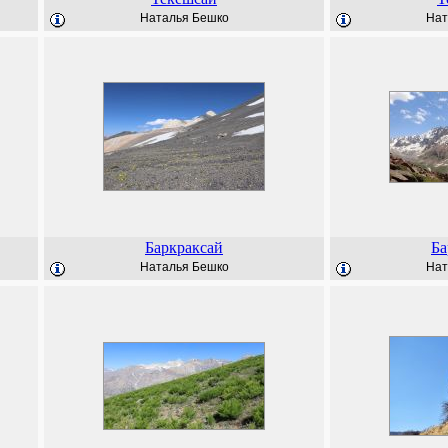
Наталья Бешко
Нат
Баркраксай
Ба
Наталья Бешко
Нат