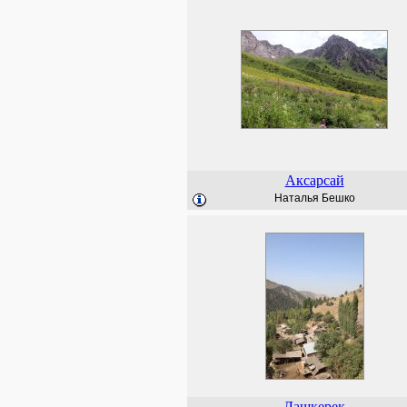
Аксарсай
Наталья Бешко
Лашкерек