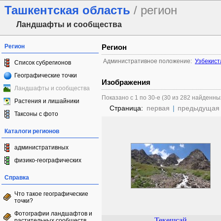
Ташкентская область
/ регион
Ландшафты и сообщества
Регион
Регион
Административное положение:
Узбекист
Список субрегионов
Географические точки
Изображения
Ландшафты и сообщества
Показано с 1 по 30-е (30 из 282 найденны
Растения и лишайники
Страница:
первая
|
предыдущая
Таксоны с фото
Каталоги регионов
административных
физико-географических
Справка
Что такое географические
точки?
Фотографии ландшафтов и
Текешсай
растительных сообществ