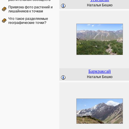
Наталья Бешко
Привязка фото растений и
лишайников к точкам
Что такое разделяемые
географические точки?
Баркраксай
Наталья Бешко