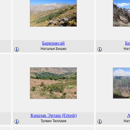
Баркраксай
Ба
Наталья Бешко
Нат
Кишлак Эрташ (Ertosh)
А
Тулкин Тиллаев
Нат