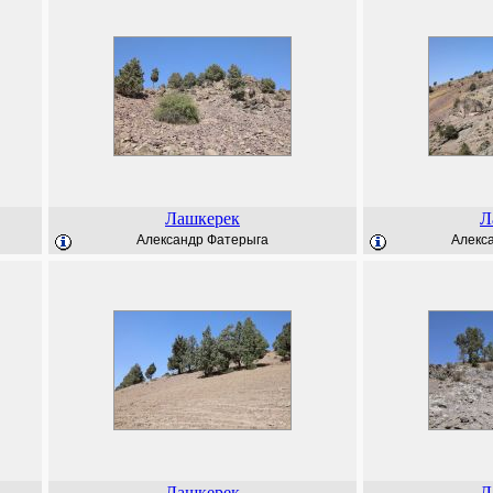
Лашкерек
Л
Александр Фатерыга
Алекс
Лашкерек
Л