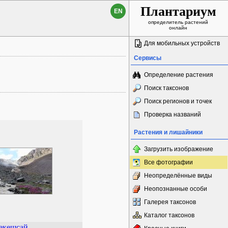
Плантариум
EN
определитель растений
онлайн
Для мобильных устройств
Сервисы
Определение растения
Поиск таксонов
Поиск регионов и точек
Проверка названий
Растения и лишайники
Загрузить изображение
Все фотографии
Неопределённые виды
Неопознанные особи
Галерея таксонов
Каталог таксонов
екешсай