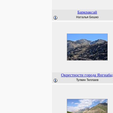
Баркраксай
Наталья Бешко
Окрестности города Янгиаба
Тулкин Тиллаев