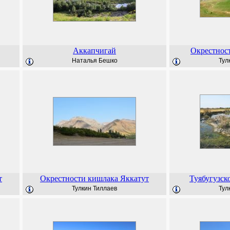
Аккапчигай
Окрестнос
Наталья Бешко
Тул
т
Окрестности кишлака Яккатут
Туябугузск
Тулкин Тиллаев
Тул