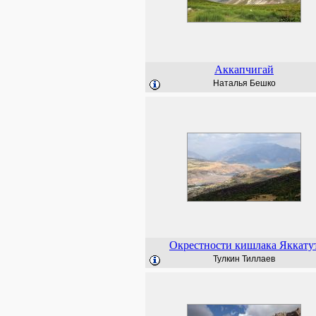
Аккапчигай
Наталья Бешко
Окрестности кишлака Яккату
Тулкин Тиллаев