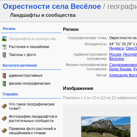
Окрестности села Весёлое
/ географ
Ландшафты и сообщества
Регион
Регион
Географическая точка:
Окрестности се
Ландшафты и сообщества
Координаты:
44° 51′ 20.29″ с
Растения и лишайники
Яндекса
,
OpenS
Административное
Россия
,
Респуб
Таксоны с фото
положение:
Веселое
Физико-географическое
Средиземномор
Каталоги регионов
положение:
берег Крыма
,
К
Автор:
Александр Фат
административных
физико-географических
Изображения
Справка
Показано с 1 по 12-е (12 из 12 найденных
Что такое географические
точки?
Фотографии ландшафтов и
растительных сообществ
Привязка фото растений и
лишайников к точкам