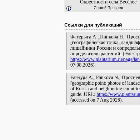
Окрестности села Весёлое
Сергей Проснев
Ссылки для публикаций
Фатерыга А., Панкова Н., Просн
[географическая точка: ландшаф
лишайники России и сопредельн
определитель растений. [Элект
https://www.plantarium.ru/page/la
07.08.2026).
Fateryga A., Pankova N., Просне
[geographic point: photos of landsc
of Russia and neighboring countries:
guide. URL:
https://www.plantariu
(accessed on 7 Aug 2026).