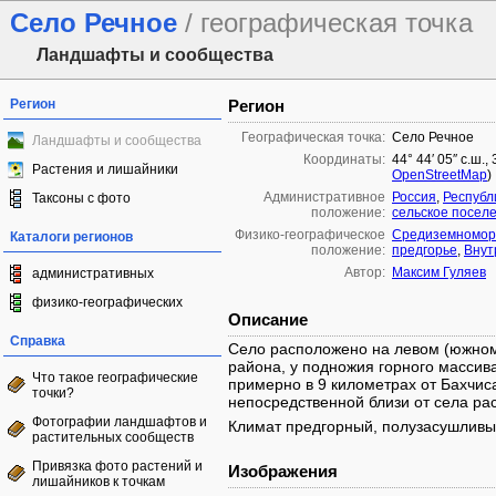
Село Речное
/ географическая точка
Ландшафты и сообщества
Регион
Регион
Географическая точка:
Село Речное
Ландшафты и сообщества
Координаты:
44° 44′ 05″ с.ш.,
Растения и лишайники
OpenStreetMap
)
Административное
Россия
,
Республ
Таксоны с фото
положение:
сельское посел
Физико-географическое
Средиземноморь
Каталоги регионов
положение:
предгорье
,
Внут
Автор:
Максим Гуляев
административных
физико-географических
Описание
Справка
Село расположено на левом (южном)
района, у подножия горного массив
Что такое географические
примерно в 9 километрах от Бахчис
точки?
непосредственной близи от села ра
Фотографии ландшафтов и
Климат предгорный, полузасушливый
растительных сообществ
Привязка фото растений и
Изображения
лишайников к точкам