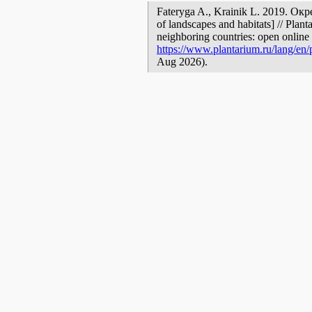
Fateryga A., Krainik L. 2019. Окр
of landscapes and habitats] // Plant
neighboring countries: open online 
https://www.plantarium.ru/lang/en
Aug 2026).