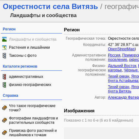
Окрестности села Витязь
/ географи
Ландшафты и сообщества
Регион
Регион
Географическая точка:
Окрестности сел
Ландшафты и сообщества
Координаты:
42° 36′ 28.97″ с.ш
Растения и лишайники
OpenStreetMap
)
Административное
Россия
,
Приморск
Таксоны с фото
положение:
поселение
,
окрес
Физико-
Дальний Восток
,
Каталоги регионов
географическое
нагорье
,
Чёрные 
положение:
Тихий океан
,
Япо
административных
бухта Астафьева
физико-географических
Тихий океан
,
Япо
бухта Витязь
Справка
Автор:
Александр Фатер
Что такое географические
точки?
Изображения
Фотографии ландшафтов и
Показано с 1 по 6-е (6 из 6 найденных)
растительных сообществ
Привязка фото растений и
лишайников к точкам