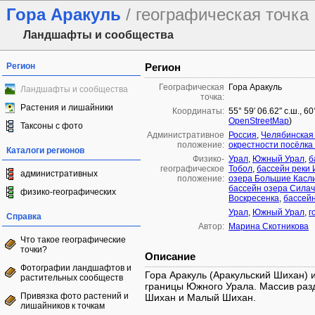
Гора Аракуль
/ географическая точка
Ландшафты и сообщества
Регион
Регион
Географическая
Гора Аракуль
Ландшафты и сообщества
точка:
Растения и лишайники
Координаты:
55° 59′ 06.62″ с.ш., 6
OpenStreetMap
)
Таксоны с фото
Административное
Россия
,
Челябинская
положение:
окрестности посёлка
Каталоги регионов
Физико-
Урал
,
Южный Урал
,
б
географическое
Тобол
,
бассейн реки 
административных
положение:
озера Большие Касл
бассейн озера Силач
физико-географических
Воскресенка
,
бассейн
Урал
,
Южный Урал
,
г
Справка
Автор:
Марина Скотникова
Что такое географические
точки?
Описание
Фотографии ландшафтов и
Гора Аракуль (Аракульский Шихан) 
растительных сообществ
границы Южного Урала. Массив раз
Привязка фото растений и
Шихан и Малый Шихан.
лишайников к точкам