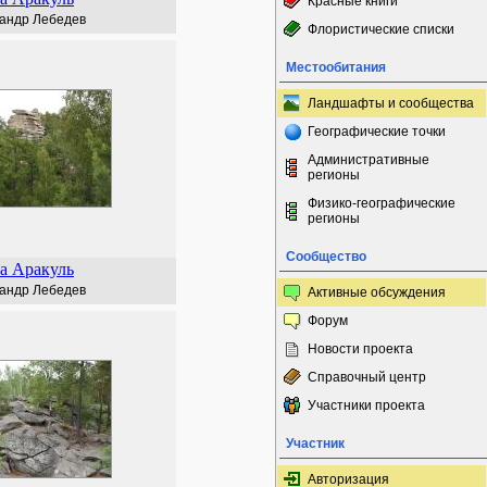
Красные книги
андр Лебедев
Флористические списки
Местообитания
Ландшафты и сообщества
Географические точки
Административные
регионы
Физико-географические
регионы
Сообщество
а Аракуль
андр Лебедев
Активные обсуждения
Форум
Новости проекта
Справочный центр
Участники проекта
Участник
Авторизация