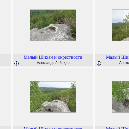
Малый Шихан и окрестности
Малый Ших
Александр Лебедев
Алекс
Малый Шихан и окрестности
Малый Ших