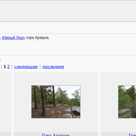
л
,
Южный Урал
,
гора Аракуль
)
|
1
2
|
следующая
|
последняя
Гора Аракуль
Гор