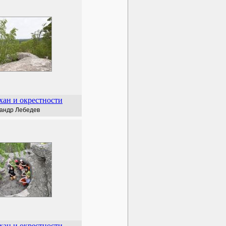
ан и окрестности
андр Лебедев
ан и окрестности