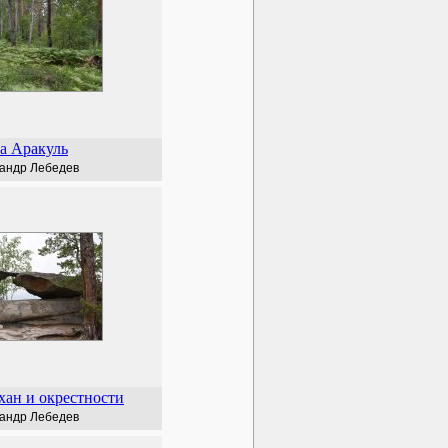
а Аракуль
андр Лебедев
ан и окрестности
андр Лебедев