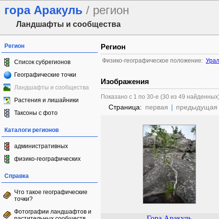
гора Аракуль
/ регион
Ландшафты и сообщества
Регион
Регион
Физико-географическое положение:
Ура
Список субрегионов
Географические точки
Изображения
Ландшафты и сообщества
Показано с 1 по 30-е (30 из 49 найденных
Растения и лишайники
Страница:
первая
|
предыдущая
Таксоны с фото
Каталоги регионов
административных
физико-географических
Справка
Что такое географические
точки?
Фотографии ландшафтов и
Гора Аракуль
растительных сообществ