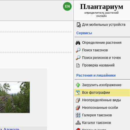
Плантариум
EN
определитель растений
онлайн
Для мобильных устройств
Сервисы
Определение растения
Поиск таксонов
Поиск регионов и точек
Проверка названий
Растения и лишайники
Загрузить изображение
Все фотографии
Неопределённые виды
Неопознанные особи
Галерея таксонов
Каталог таксонов
а Аракуль