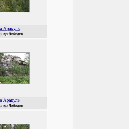
а Аракуль
андр Лебедев
а Аракуль
андр Лебедев