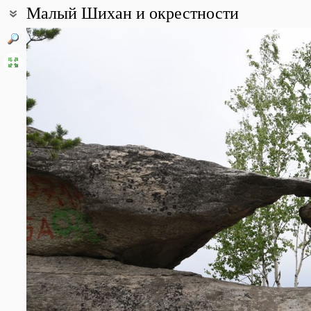
Малый Шихан и окрестности
Координаты:
55° 59′ 47.28″ с.ш., 60° 29′ 43.92″ в.д. (смотреть на картах
Google
Описание точки:
Аракульский Шихан состоит из Малого, Среднего и Большого Ш
Малый Шихан – это северный отрог горы Аракуль (Аракульский
многочисленные углубления в гранитных скалах в виде больших
Все фотографии
(13)
Фото растений и лишайников
(3)