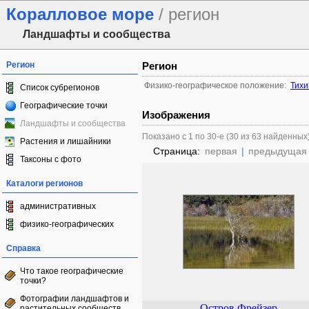
Коралловое море
/ регион
Ландшафты и сообщества
Регион
Регион
Физико-географическое положение:
Тихи
Список субрегионов
Географические точки
Изображения
Ландшафты и сообщества
Показано с 1 по 30-е (30 из 63 найденных
Растения и лишайники
Страница:
первая
|
предыдущая
Таксоны с фото
Каталоги регионов
административных
физико-географических
Справка
Что такое географические
точки?
Фотографии ландшафтов и
Остров Фрейзер
растительных сообществ