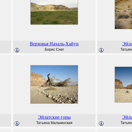
Верховья Нахаль-Хайун
Эйла
Борис Снег
Татьян
Эйлатские горы
Эйла
Татьяна Мальчинская
Татьян