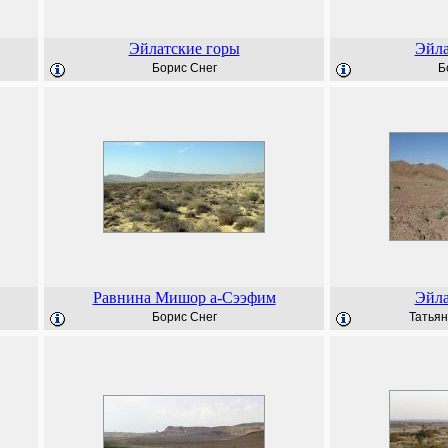
Эйлатские горы
Эйла
Борис Снег
Б
Равнина Мишор а-Сээфим
Эйла
Борис Снег
Татьян