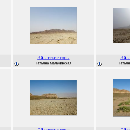
Эйлатские горы
Эйла
Татьяна Мальчинская
Татьян
Эйлатские горы
Эйла