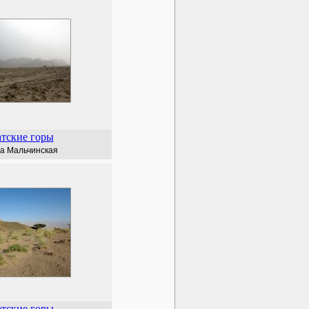
тские горы
а Мальчинская
тские горы