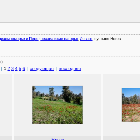
иземноморье и Переднеазиатские нагорья
,
Левант
,
пустыня Негев
х)
|
1
2
3
4
5
6
|
следующая
|
последняя
Негев