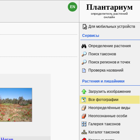
Плантариум
EN
определитель растений
онлайн
Для мобильных устройств
Сервисы
Определение растения
Поиск таксонов
Поиск регионов и точек
Проверка названий
Растения и лишайники
Загрузить изображение
Все фотографии
Неопределённые виды
Неопознанные особи
Галерея таксонов
Каталог таксонов
Негев