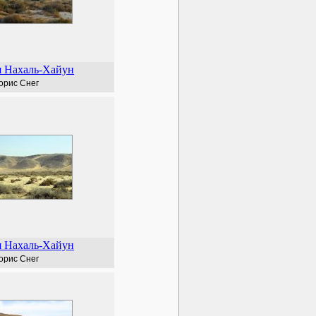
я Нахаль-Хайун
орис Снег
я Нахаль-Хайун
орис Снег