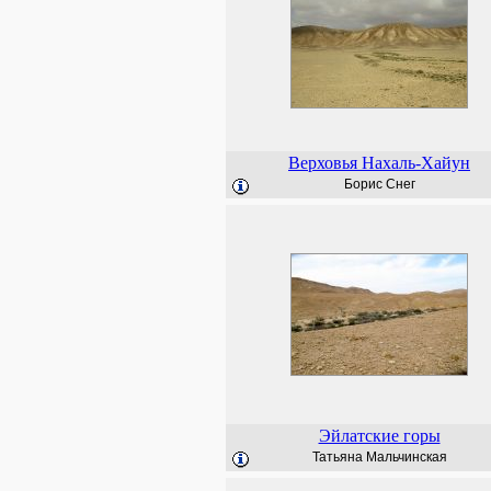
Верховья Нахаль-Хайун
Борис Снег
Эйлатские горы
Татьяна Мальчинская