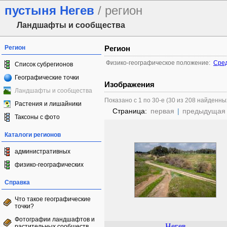
пустыня Негев
/ регион
Ландшафты и сообщества
Регион
Регион
Физико-географическое положение:
Сред
Список субрегионов
Географические точки
Изображения
Ландшафты и сообщества
Показано с 1 по 30-е (30 из 208 найденны
Растения и лишайники
Страница:
первая
|
предыдущая
Таксоны с фото
Каталоги регионов
административных
физико-географических
Справка
Что такое географические
точки?
Фотографии ландшафтов и
Негев
растительных сообществ