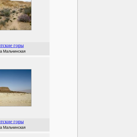
тские горы
а Мальчинская
тские горы
а Мальчинская