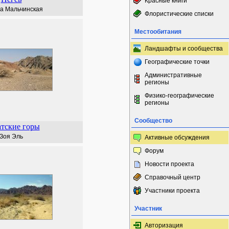
Красные книги
а Мальчинская
Флористические списки
Местообитания
Ландшафты и сообщества
Географические точки
Административные
регионы
Физико-географические
регионы
Сообщество
тские горы
Зоя Эль
Активные обсуждения
Форум
Новости проекта
Справочный центр
Участники проекта
Участник
Авторизация