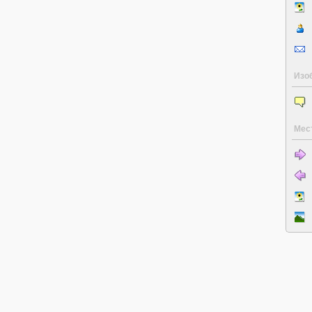
Изо
Мес