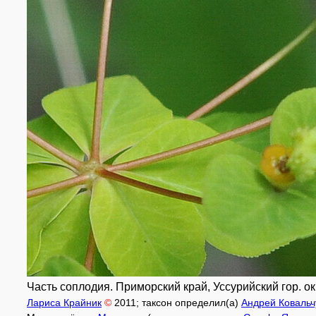
Часть соплодия. Приморский край, Уссурийский гор. окру
Лариса Крайник
©
2011
; таксон определил(а)
Андрей Ковальч