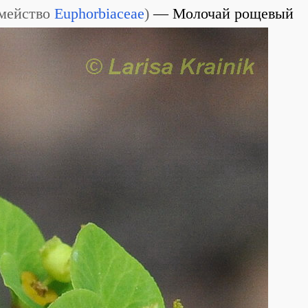
мейство
Euphorbiaceae
)
Молочай рощевый