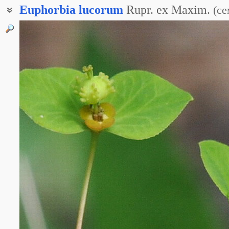
Euphorbia
lucorum
Rupr. ex Maxim.
(
се
Молочай рощевой